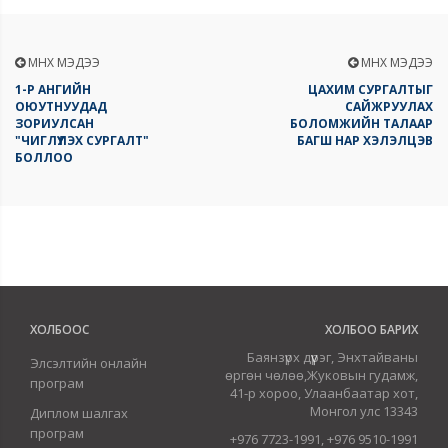
ӨМНӨХ МЭДЭЭ
ӨМНӨХ МЭДЭЭ
1-Р АНГИЙН
ЦАХИМ СУРГАЛТЫГ
ОЮУТНУУДАД
САЙЖРУУЛАХ
ЗОРИУЛСАН
БОЛОМЖИЙН ТАЛААР
"ЧИГЛҮҮЛЭХ СУРГАЛТ"
БАГШ НАР ХЭЛЭЛЦЭВ
БОЛЛОО
ХОЛБООС
ХОЛБОО БАРИХ
Баянзүрх дүүрэг, Энхтайваны
Элсэлтийн онлайн
өргөн чөлөө,Жуковын гудамж,
програм
41-р хороо, Улаанбаатар хот,
Монгол улс 13343
Диплом шалгах
програм
+976 7723-1991, +976 9510-1991