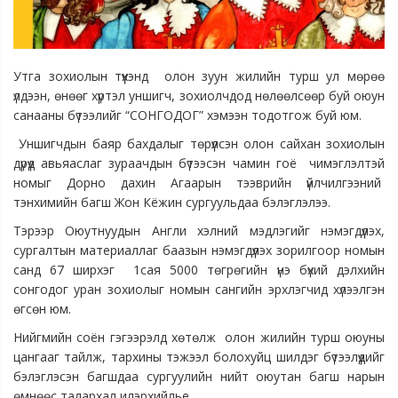
Утга зохиолын түүхэнд олон зуун жилийн турш ул мөрөө
үлдээн, өнөөг хүртэл уншигч, зохиолчдод нөлөөлсөөр буй оюун
санааны бүтээлийг “СОНГОДОГ” хэмээн тодотгож буй юм.
Уншигчдын баяр бахдалыг төрүүлсэн олон сайхан зохиолын
дүрүүд авьяаслаг зураачдын бүтээсэн чамин гоё чимэглэлтэй
номыг Дорно дахин Агаарын тээврийн үйлчилгээний
тэнхимийн багш Жон Кёжин сургуульдаа бэлэглэлээ.
Тэрээр Оюутнуудын Англи хэлний мэдлэгийг нэмэгдүүлэх,
сургалтын материаллаг баазын нэмэгдүүлэх зорилгоор номын
санд 67 ширхэг 1сая 5000 төгрөгийн үнэ бүхий дэлхийн
сонгодог уран зохиолыг номын сангийн эрхлэгчид хүлээлгэн
өгсөн юм.
Нийгмийн соён гэгээрэлд хөтөлж олон жилийн турш оюуны
цангааг тайлж, тархины тэжээл болохуйц шилдэг бүтээлүүдийг
бэлэглэсэн багшдаа сургуулийн нийт оюутан багш нарын
өмнөөс талархал илэрхийлье.