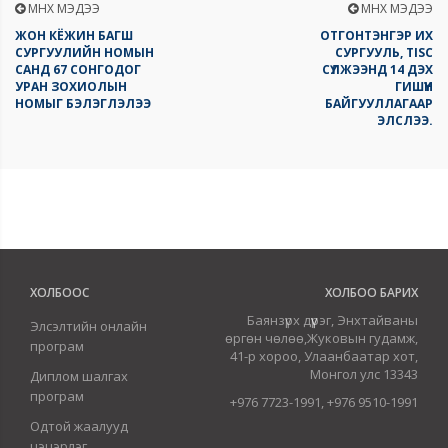
ӨМНӨХ МЭДЭЭ
ӨМНӨХ МЭДЭЭ
ЖОН КЁЖИН БАГШ
ОТГОНТЭНГЭР ИХ
СУРГУУЛИЙН НОМЫН
СУРГУУЛЬ, TISC
САНД 67 СОНГОДОГ
СҮЛЖЭЭНД 14 ДЭХ
УРАН ЗОХИОЛЫН
ГИШҮҮН
НОМЫГ БЭЛЭГЛЭЛЭЭ
БАЙГУУЛЛАГААР
ЭЛСЛЭЭ.
ХОЛБООС
ХОЛБОО БАРИХ
Баянзүрх дүүрэг, Энхтайваны
Элсэлтийн онлайн
өргөн чөлөө,Жуковын гудамж,
програм
41-р хороо, Улаанбаатар хот,
Монгол улс 13343
Диплом шалгах
програм
+976 7723-1991, +976 9510-1991
Одтой жаалууд
цэцэрлэг