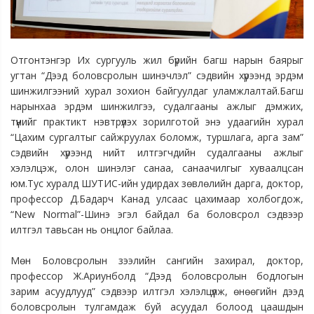
Отгонтэнгэр Их сургууль жил бүрийн багш нарын баярыг
угтан “Дээд боловсролын шинэчлэл” сэдвийн хүрээнд эрдэм
шинжилгээний хурал зохион байгуулдаг уламжлалтай.Багш
нарынхаа эрдэм шинжилгээ, судалгааны ажлыг дэмжих,
түүнийг практикт нэвтрүүлэх зорилготой энэ удаагийн хурал
“Цахим сургалтыг сайжруулах боломж, туршлага, арга зам”
сэдвийн хүрээнд нийт илтгэгчдийн судалгааны ажлыг
хэлэлцэж, олон шинэлэг санаа, санаачилгыг хуваалцсан
юм.Тус хуралд ШУТИС-ийн удирдах зөвлөлийн дарга, доктор,
профессор Д.Бадарч Канад улсаас цахимаар холбогдож,
“New Normal”-Шинэ эгэл байдал ба боловсрол сэдвээр
илтгэл тавьсан нь онцлог байлаа.
Мөн Боловсролын зээлийн сангийн захирал, доктор,
профессор Ж.Ариунболд “Дээд боловсролын бодлогын
зарим асуудлууд” сэдвээр илтгэл хэлэлцүүлж, өнөөгийн дээд
боловсролын тулгамдаж буй асуудал болоод цаашдын