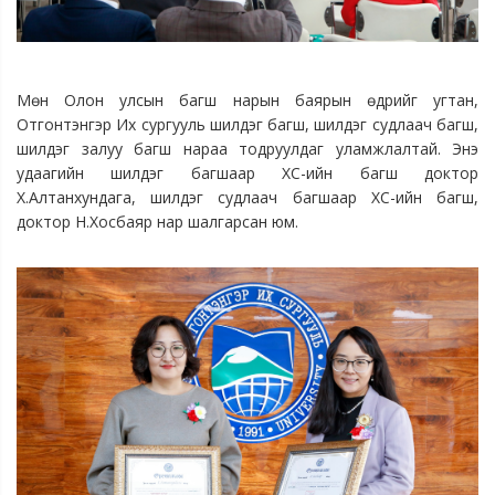
Мөн Олон улсын багш нарын баярын өдрийг угтан,
Отгонтэнгэр Их сургууль шилдэг багш, шилдэг судлаач багш,
шилдэг залуу багш нараа тодруулдаг уламжлалтай. Энэ
удаагийн шилдэг багшаар ХС-ийн багш доктор
Х.Алтанхундага, шилдэг судлаач багшаар ХС-ийн багш,
доктор Н.Хосбаяр нар шалгарсан юм.