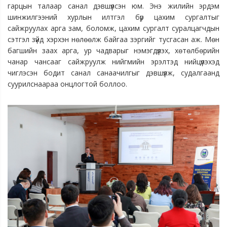
гарцын талаар санал дэвшүүлсэн юм. Энэ жилийн эрдэм
шинжилгээний хурлын илтгэл бүр цахим сургалтыг
сайжруулах арга зам, боломж, цахим сургалт суралцагчдын
сэтгэл зүйд хэрхэн нөлөөлж байгаа зэргийг тусгасан аж. Мөн
багшийн заах арга, ур чадварыг нэмэгдүүлэх, хөтөлбөрийн
чанар чансааг сайжруулж нийгмийн эрэлтэд нийцүүлэхэд
чиглэсэн бодит санал санаачилгыг дэвшүүлж, судалгаанд
суурилснаараа онцлогтой боллоо.