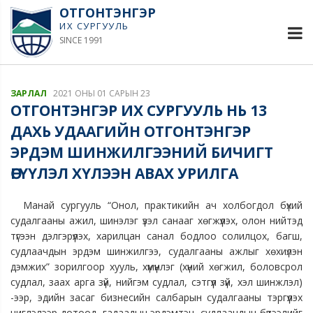
ОТГОНТЭНГЭР
ИХ СУРГУУЛЬ
SINCE 1991
ЗАРЛАЛ
2021 ОНЫ 01 САРЫН 23
ОТГОНТЭНГЭР ИХ СУРГУУЛЬ НЬ 13
ДАХЬ УДААГИЙН ОТГОНТЭНГЭР
ЭРДЭМ ШИНЖИЛГЭЭНИЙ БИЧИГТ
ӨГҮҮЛЭЛ ХҮЛЭЭН АВАХ УРИЛГА
Манай сургууль “Онол, практикийн ач холбогдол бүхий
судалгааны ажил, шинэлэг үзэл санааг хөгжүүлэх, олон нийтэд
түгээн дэлгэрүүлэх, харилцан санал бодлоо солилцох, багш,
судлаачдын эрдэм шинжилгээ, судалгааны ажлыг хөхиүлэн
дэмжих” зорилгоор хууль, хүмүүнлэг (хүний хөгжил, боловсрол
судлал, заах арга зүй, нийгэм судлал, сэтгүүл зүй, хэл шинжлэл)
-ээр, эдийн засаг бизнесийн салбарын судалгааны тэргүүлэх
чиглэлээр дотоод, гадаадын эрдэмтэн, судлаачдын бүтээлийг