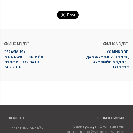
ӨМНӨХ МЭДЭЭ
ӨМНӨХ МЭДЭЭ
"ERASMUS+
КОМИКООР
MONGWBL" ТӨСЛИЙН
ДАМЖУУЛЖ ИРГЭДЭД
ЭЭЛЖИТ УУЛЗАЛТ
ХУУЛИЙН МЭДЛЭГ
БОЛЛОО
ТҮГЭЭНЭ
ХОЛБООС
ХОЛБОО БАРИХ
Баянзүрх дүүрэг, Энхтайваны
Элсэлтийн онлайн
өргөн чөлөө,Жуковын гудамж,