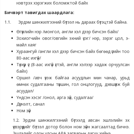
нэвтрэх хэрэгжих боломжтой байх
Бичвэрт тавигдах шаардлага:
1.1. Эрдэм шинжилгээний бүтээл нь дараах бүтэцтэй байна.
Өгүүллийн нэр /монгол, англи хэл дээр бичсэн байх/
Зохиогчийн овог/овгийн эхний үсэг/ нэр, зэрэг цол, э-
майл хаяг
Хураангуй /англи хэл дээр бичсэн байх бөгөөд үгийн тоо
80-аас ихгүй/
Түлхүүр үг (8-аас ихгүй үгтэй, англи хэлээр хадаж орчуулсан
байх)
Оршил /авч үзэж байгаа асуудлын мөн чанар, урьд
өмнөх судалгааны түвшин, гол онцлогууд, дэвшүүлж буй
асуудал/
Үндсэн хэсэг /онол, арга зүй, судалгаа/
Дүгнэлт, санал
Ном зүй
1.2. Эрдэм шинжилгээний бүтээлд авсан эшлэлийн эх
үүсвэрүүдийг бүтээл дотор болон ном зүйн жагсаалтад бичнэ.
Эшлэлийг олон улсын APA загварын дагуу хийнэ.