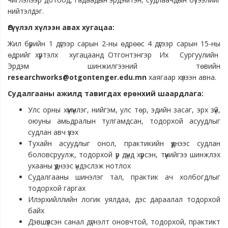
нийтэлдэг.
Өгүүлэл хүлээн авах хугацаа:
Жил бүрийн 1 дүгээр сарын 2-ны өдрөөс 4 дүгээр сарын 15-ны
өдрийг хүртэлх хугацаанд Отгонтэнгэр Их Сургуулийн
Эрдэм шинжилгээний төвийн
researchworks@otgontenger.edu.mn
хаягаар хүлээн авна.
Судалгааны ажилд тавигдах ерөнхий шаардлага:
Улс орны хүмүүнлэг, нийгэм, улс төр, эдийн засаг, эрх зүй,
оюуны амьдралын тулгамдсан, тодорхой асуудлыг
судлан авч үзэх
Тухайн асуудлыг онол, практикийн үүднээс судлан
боловсруулж, тодорхой үр дүнд хүрсэн, түүнийгээ шинжлэх
ухааны үүднээс үндэслэж нотлох
Судалгааны шинэлэг тал, практик ач холбогдлыг
тодорхой гаргах
Илэрхийллийн логик уялдаа, дэс дараалал тодорхой
байх
Дэвшүүлсэн санал дүгнэлт оновчтой, тодорхой, практикт