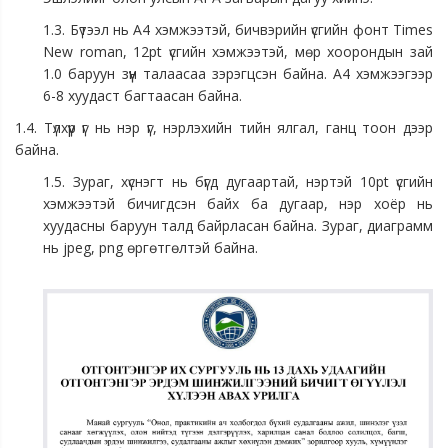
1.3. Бүтээл нь А4 хэмжээтэй, бичвэрийн үсгийн фонт Times
New roman, 12pt үсгийн хэмжээтэй, мөр хоорондын зай
1.0 баруун зүүн талаасаа зэрэгцсэн байна. А4 хэмжээгээр
6-8 хуудаст багтаасан байна.
1.4. Түлхүүр үг нь нэр үг, нэрлэхийн тийн ялгал, ганц тоон дээр
байна.
1.5. Зураг, хүснэгт нь бүгд дугаартай, нэртэй 10pt үсгийн
хэмжээтэй бичигдсэн байх ба дугаар, нэр хоёр нь
хуудасны баруун талд байрласан байна. Зураг, диаграмм
нь jpeg, png өргөтгөлтэй байна.