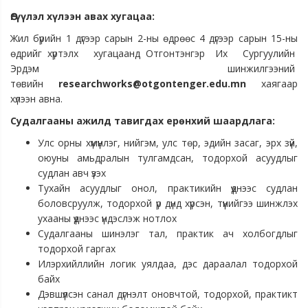
Өгүүлэл хүлээн авах хугацаа:
Жил бүрийн 1 дүгээр сарын 2-ны өдрөөс 4 дүгээр сарын 15-ны
өдрийг хүртэлх хугацаанд Отгонтэнгэр Их Сургуулийн
Эрдэм шинжилгээний
төвийн
researchworks@otgontenger.edu.mn
хаягаар
хүлээн авна.
Судалгааны ажилд тавигдах ерөнхий шаардлага:
Улс орны хүмүүнлэг, нийгэм, улс төр, эдийн засаг, эрх зүй,
оюуны амьдралын тулгамдсан, тодорхой асуудлыг
судлан авч үзэх
Тухайн асуудлыг онол, практикийн үүднээс судлан
боловсруулж, тодорхой үр дүнд хүрсэн, түүнийгээ шинжлэх
ухааны үүднээс үндэслэж нотлох
Судалгааны шинэлэг тал, практик ач холбогдлыг
тодорхой гаргах
Илэрхийллийн логик уялдаа, дэс дараалал тодорхой
байх
Дэвшүүлсэн санал дүгнэлт оновчтой, тодорхой, практикт