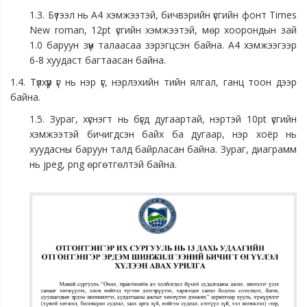
1.3. Бүтээл нь А4 хэмжээтэй, бичвэрийн үсгийн фонт Times
New roman, 12pt үсгийн хэмжээтэй, мөр хоорондын зай
1.0 баруун зүүн талаасаа зэрэгцсэн байна. А4 хэмжээгээр
6-8 хуудаст багтаасан байна.
1.4. Түлхүүр үг нь нэр үг, нэрлэхийн тийн ялгал, ганц тоон дээр
байна.
1.5. Зураг, хүснэгт нь бүгд дугаартай, нэртэй 10pt үсгийн
хэмжээтэй бичигдсэн байх ба дугаар, нэр хоёр нь
хуудасны баруун талд байрласан байна. Зураг, диаграмм
нь jpeg, png өргөтгөлтэй байна.