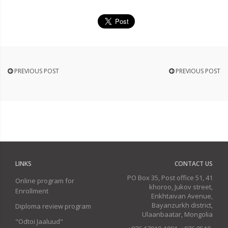
PREVIOUS POST
PREVIOUS POST
LINKS
CONTACT US
PO Box 35, Post office 51, 41
Online program for
khoroo, Jukov street,
Enrollment
Enkhtaivan Avenue,
Bayanzurkh district,
Diploma review program
Ulaanbaatar, Mongolia
"Odtoi Jaaluud"