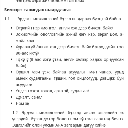
нэвтрэх хэрэгжих боломжтой байх
Бичвэрт тавигдах шаардлага:
1.1. Эрдэм шинжилгээний бүтээл нь дараах бүтэцтэй байна.
Өгүүллийн нэр /монгол, англи хэл дээр бичсэн байх/
Зохиогчийн овог/овгийн эхний үсэг/ нэр, зэрэг цол, э-
майл хаяг
Хураангуй /англи хэл дээр бичсэн байх бөгөөд үгийн тоо
80-аас ихгүй/
Түлхүүр үг (8-аас ихгүй үгтэй, англи хэлээр хадаж орчуулсан
байх)
Оршил /авч үзэж байгаа асуудлын мөн чанар, урьд
өмнөх судалгааны түвшин, гол онцлогууд, дэвшүүлж буй
асуудал/
Үндсэн хэсэг /онол, арга зүй, судалгаа/
Дүгнэлт, санал
Ном зүй
1.2. Эрдэм шинжилгээний бүтээлд авсан эшлэлийн эх
үүсвэрүүдийг бүтээл дотор болон ном зүйн жагсаалтад бичнэ.
Эшлэлийг олон улсын APA загварын дагуу хийнэ.