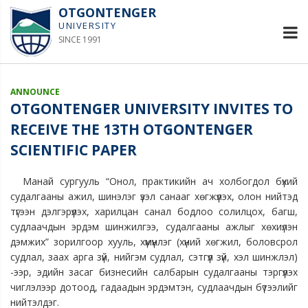
OTGONTENGER
UNIVERSITY
SINCE 1991
ANNOUNCE
OTGONTENGER UNIVERSITY INVITES TO
RECEIVE THE 13TH OTGONTENGER
SCIENTIFIC PAPER
Манай сургууль “Онол, практикийн ач холбогдол бүхий
судалгааны ажил, шинэлэг үзэл санааг хөгжүүлэх, олон нийтэд
түгээн дэлгэрүүлэх, харилцан санал бодлоо солилцох, багш,
судлаачдын эрдэм шинжилгээ, судалгааны ажлыг хөхиүлэн
дэмжих” зорилгоор хууль, хүмүүнлэг (хүний хөгжил, боловсрол
судлал, заах арга зүй, нийгэм судлал, сэтгүүл зүй, хэл шинжлэл)
-ээр, эдийн засаг бизнесийн салбарын судалгааны тэргүүлэх
чиглэлээр дотоод, гадаадын эрдэмтэн, судлаачдын бүтээлийг
нийтэлдэг.