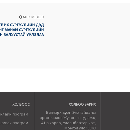
ӨМНӨХ МЭДЭЭ
ТЕ ИХ СУРГУУЛИЙН ДЭД
НГ МАНАЙ СУРГУУЛИЙН
Н ЗАЛУУСТАЙ УУЛЗЛАА
ХОЛБООС
ХОЛБОО БАРИХ
Баянзүрх дүүрэг, Энхтайваны
онлайн програм
өргөн чөлөө,Жуковын гудамж,
шалгах програм
41-р хороо, Улаанбаатар хот,
Монгол улс 13343