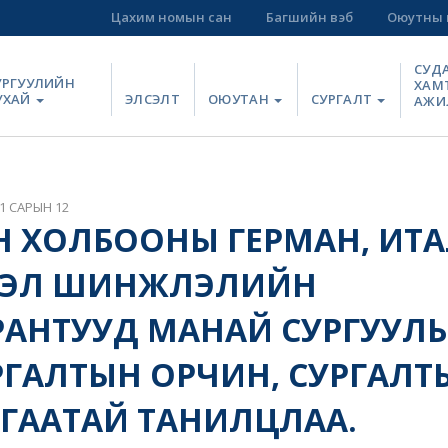
Цахим номын сан
Багшийн вэб
Оюутны 
СУД
УРГУУЛИЙН
ХАМ
УХАЙ
ЭЛСЭЛТ
ОЮУТАН
СУРГАЛТ
АЖИ
1 САРЫН 12
 ХОЛБООНЫ ГЕРМАН, ИТАЛ
ХЭЛ ШИНЖЛЭЛИЙН
АНТУУД МАНАЙ СУРГУУЛЬ
РГАЛТЫН ОРЧИН, СУРГАЛТЫ
ГААТАЙ ТАНИЛЦЛАА.