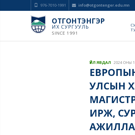
976-7010-1991
info@otgontenger.edu.mn
ОТГОНТЭНГЭР
С
ИХ СУРГУУЛЬ
Т
SINCE 1991
ҮЙЛ ЯВДАЛ
2024 ОНЫ 1
ЕВРОПЫН
УЛСЫН 
МАГИСТР
ИРЖ, СУ
АЖИЛЛА