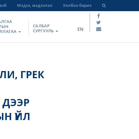
вэб
Мэдээ, мэдээлэл
Холбоо барих
АЛГАА
САЛБАР
ТЫН
EN
СУРГУУЛЬ
ЛЛАГАА
И, ГРЕК
 ДЭЭР
Н ҮЙЛ