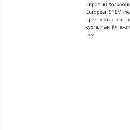
Европын Холбооны 
European STEM met
Грек улсын хэл ш
сургалтын үйл аж
юм.