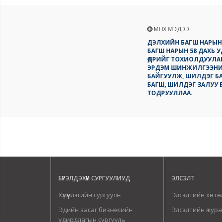
ӨМНӨХ МЭДЭЭ
ДЭЛХИЙН БАГШ НАРЫН
БАГШ НАРЫН 58 ДАХЬ 
ӨДРИЙГ ТОХИОЛДУУЛА
ЭРДЭМ ШИНЖИЛГЭЭНИЙ
БАЙГУУЛЖ, ШИЛДЭГ Б
БАГШ, ШИЛДЭГ ЗАЛУУ 
ТОДРУУЛЛАА.
БҮРЭЛДЭХҮҮН СУРГУУЛИУД
ЭЛСЭЛТ
Хүмүүнлэгийн сургууль
Элсэлтийн хөтө
Эдийн засаг бизнесийн
Элсэлтийн жур
удирдлагын сургууль