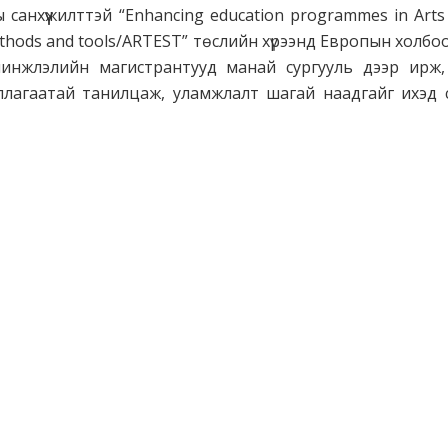
санхүүжилттэй “Enhancing education programmes in Arts 
hods and tools/ARTEST” төслийн хүрээнд Европын холбо
инжлэлийн магистрантууд манай сургууль дээр ирж,
иллагаатай танилцаж, уламжлалт шагай наадгайг ихэд 