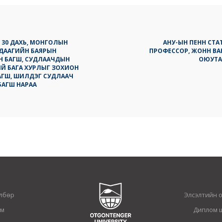
 30 ДАХЬ, МОНГОЛЫН
АНУ-ЫН ПЕНН СТА
УДААГИЙН БАЯРЫН
ПРОФЕССОР, ЖОНН ВА
Н БАГШ, СУДЛААЧДЫН
ОЮУТА
 БАГА ХУРЛЫГ ЗОХИОН
АГШ, ШИЛДЭГ СУДЛААЧ
БАГШ НАРАА
лбөр
Элсэлтийн 
ам
Диплом 