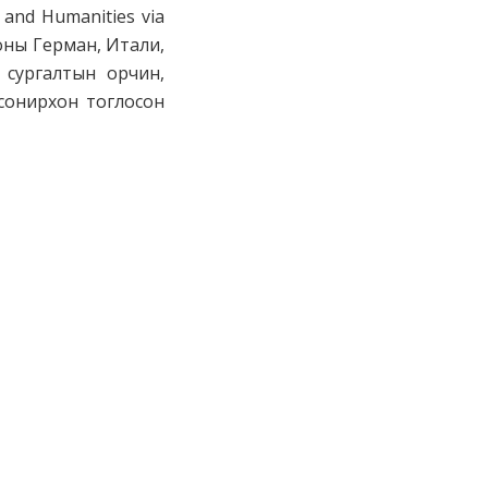
and Humanities via
оны Герман, Итали,
 сургалтын орчин,
сонирхон тоглосон