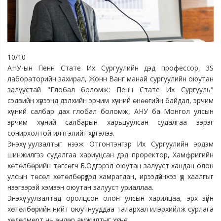
10/10
АНУ-ын Пенн Стате Их Сургуулийн дэд профессор, 3S
лабораторийн захирал, Жонн Ванг манай сургуулийн оюутан
залуустай "Глобал боломж: Пенн Стате Их Сургууль"
сэдвийн хүрээнд дэлхийн эрчим хүчний өнөөгийн байдал, эрчим
хүчний салбар дах глобал боломж, АНУ ба Монгол улсын
эрчим хүчний салбарын харьцуулсан судалгаа зэрэг
сонирхолтой илтгэлийг хүргэлээ.
Энэхүү уулзалтыг нээж Отгонтэнгэр Их Сургуулийн эрдэм
шинжилгээ судалгаа хариуцсан дэд проректор, Хамфригийн
хөтөлбөрийн төгсөгч Б.Одгэрэл оюутан залууст хандан олон
улсын төсөл хөтөлбөрүүдэд хамрагдан, ирээдүйнхээ үүд хаалгыг
нээгээрэй хэмээн оюутан залууст уриаллаа.
Энэхүү уулзалтад оролцсон олон улсын харилцаа, эрх зүйн
хөтөлбөрийн нийт оюутнууддаа талархал илэрхийлж сурлага
хөдөлмөрт нь өндөр амжилтыг хүсье.