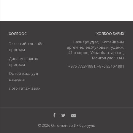
ХОЛБООС
ХОЛБОО БАРИХ
Баянзүрх дүүрэг, Энхтайваны
Элсэлтийн онлайн
өргөн чөлөө,Жуковын гудамж,
програм
41-р хороо, Улаанбаатар хот,
Монгол улс 13343
Диплом шалгах
програм
+976 7723-1991, +976 9510-1991
Одтой жаалууд
цэцэрлэг
Лого татаж авах
© 2026 Отгонтэнгэр Их Сургууль