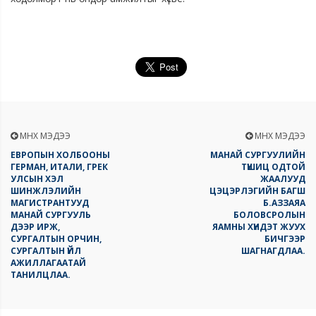
ӨМНӨХ МЭДЭЭ
ӨМНӨХ МЭДЭЭ
ЕВРОПЫН ХОЛБООНЫ
МАНАЙ СУРГУУЛИЙН
ГЕРМАН, ИТАЛИ, ГРЕК
ТҮШИЦ ОДТОЙ
УЛСЫН ХЭЛ
ЖААЛУУД
ШИНЖЛЭЛИЙН
ЦЭЦЭРЛЭГИЙН БАГШ
МАГИСТРАНТУУД
Б.АЗЗАЯА
МАНАЙ СУРГУУЛЬ
БОЛОВСРОЛЫН
ДЭЭР ИРЖ,
ЯАМНЫ ХҮНДЭТ ЖУУХ
СУРГАЛТЫН ОРЧИН,
БИЧГЭЭР
СУРГАЛТЫН ҮЙЛ
ШАГНАГДЛАА.
АЖИЛЛАГААТАЙ
ТАНИЛЦЛАА.