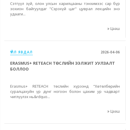
Сэтгүүл зүй, олон улсын харилцааны тэнхимээс сар бүр
зохион байгуулдаг "Сэрэхүй цаг" цуврал лекцийн энэ
удааги...
Цааш
ҮЙЛ ЯВДАЛ
2026-04-06
ERASMUS+ RETEACH ТӨСЛИЙН ЭЭЛЖИТ УУЛЗАЛТ
БОЛЛОО
Erasmus+ RETEACH төслийн хүрээнд “Хөтөлбөрийн
суралцахуйн үр дүнг ногоон болон цахим ур чадварт
чиглүүлэх нь&rdquo...
Цааш