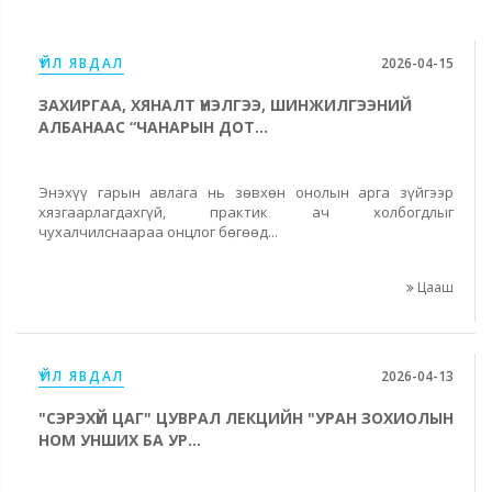
ҮЙЛ ЯВДАЛ
2026-04-15
ЗАХИРГАА, ХЯНАЛТ ҮНЭЛГЭЭ, ШИНЖИЛГЭЭНИЙ
АЛБАНААС “ЧАНАРЫН ДОТ...
Энэхүү гарын авлага нь зөвхөн онолын арга зүйгээр
хязгаарлагдахгүй, практик ач холбогдлыг
чухалчилснаараа онцлог бөгөөд...
Цааш
ҮЙЛ ЯВДАЛ
2026-04-13
"СЭРЭХҮЙ ЦАГ" ЦУВРАЛ ЛЕКЦИЙН "УРАН ЗОХИОЛЫН
НОМ УНШИХ БА УР...