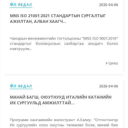
ҮЙЛ ЯВДАЛ
2026-04-06
MNS ISO 21001:2021 СТАНДАРТЫН СУРГАЛТЫГ
АЖИЛТАН, АЛБАН ХААГЧ...
Чанарын менежментийн тогтолцооны "MNS ISO 9001:2016"
стандартыг боловсролын салбартаа анхдагч болон
нэвтрүүлж...
Цааш
ҮЙЛ ЯВДАЛ
2026-04-06
МАНАЙ БАГШ, ОЮУТНУУД ИТАЛИЙН КАТАНИЙН
ИХ СУРГУУЛЬД АМЖИЛТТАЙ...
Программ хангамжийн магистрант А.Халиу: "Отгонтэнгэр
Их сургуулийн олон оюутны төлөөлөл болж, миний бие