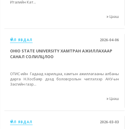
Италийн Кат...
Цааш
ҮЙЛ ЯВДАЛ
2026-04-06
OHIO STATE UNIVERSITY ХАМТРАН АЖИЛЛАХААР
САНАЛ СОЛИЛЦЛОО
ОТИС-ийн Гадаад харилцаа, хамтын ажиллагааны албаны
дарга Н.Хосбаяр дээд боловсролын чиглэлээр АНУ-ын
Засгийн газр...
Цааш
ҮЙЛ ЯВДАЛ
2026-03-03