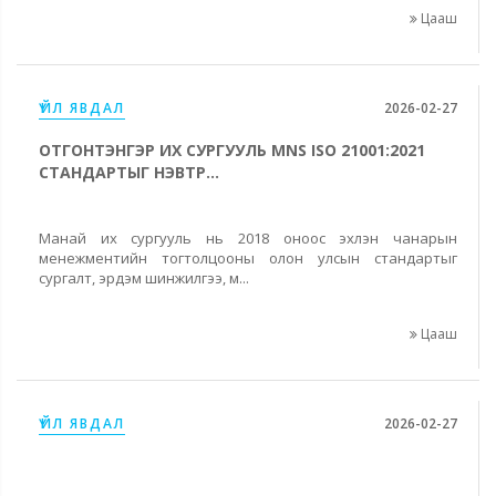
Цааш
ҮЙЛ ЯВДАЛ
2026-02-27
ОТГОНТЭНГЭР ИХ СУРГУУЛЬ MNS ISO 21001:2021
СТАНДАРТЫГ НЭВТР...
Манай их сургууль нь 2018 оноос эхлэн чанарын
менежментийн тогтолцооны олон улсын стандартыг
сургалт, эрдэм шинжилгээ, м...
Цааш
ҮЙЛ ЯВДАЛ
2026-02-27