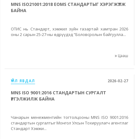
MNS ISO21001:2018 EOMS СТАНДАРТЫГ ХЭРЭГЖҮҮЛЖ
БАЙНА
ОТИС нь Стандарт, хэмжил зүйн газартай хамтран 2026
оны 2 сарын 25-27-ны өдрүүдэд “Боловсролын байгуулла...
Цааш
ҮЙЛ ЯВДАЛ
2026-02-27
MNS ISO 9001:2016 СТАНДАРТЫН СУРГАЛТ
ҮРГЭЛЖИЛЖ БАЙНА
Чанарын менежментийн тогтолцооны MNS ISO 9001:2016
стандартын сургалтыг Монгол Улсын Тохируулагч агентлаг
Стандарт Хэмжи...