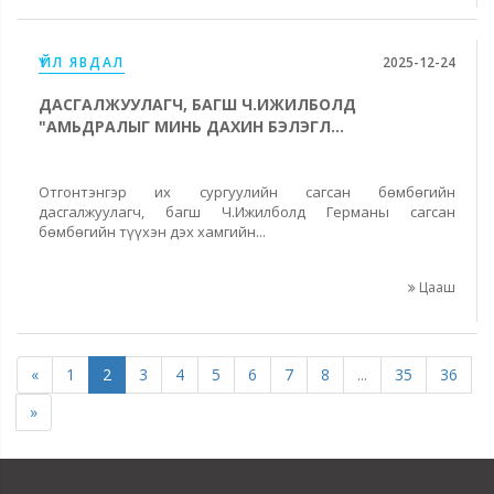
ҮЙЛ ЯВДАЛ
2025-12-24
ДАСГАЛЖУУЛАГЧ, БАГШ Ч.ИЖИЛБОЛД
"АМЬДРАЛЫГ МИНЬ ДАХИН БЭЛЭГЛ...
Отгонтэнгэр их сургуулийн сагсан бөмбөгийн
дасгалжуулагч, багш Ч.Ижилболд Германы сагсан
бөмбөгийн түүхэн дэх хамгийн...
Цааш
«
1
2
3
4
5
6
7
8
...
35
36
»