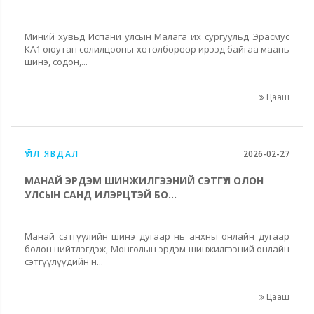
Миний хувьд Испани улсын Малага их сургуульд Эрасмус
КА1 оюутан солилцооны хөтөлбөрөөр ирээд байгаа маань
шинэ, содон,...
Цааш
ҮЙЛ ЯВДАЛ
2026-02-27
МАНАЙ ЭРДЭМ ШИНЖИЛГЭЭНИЙ СЭТГҮҮЛ ОЛОН
УЛСЫН САНД ИЛЭРЦТЭЙ БО...
Манай сэтгүүлийн шинэ дугаар нь анхны онлайн дугаар
болон нийтлэгдэж, Монголын эрдэм шинжилгээний онлайн
сэтгүүлүүдийн н...
Цааш