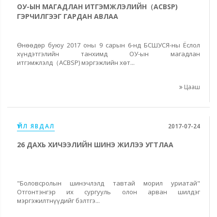
ОУ-ЫН МАГАДЛАН ИТГЭМЖЛЭЛИЙН（ACBSP)
ГЭРЧИЛГЭЭГ ГАРДАН АВЛАА
Өнөөдөр буюу 2017 оны 9 сарын 6-нд БСШУСЯ-ны Ёслол
хүндэтгэлийн танхимд ОУ-ын магадлан
итгэмжлэлд（ACBSP) мэргэжлийн хөт...
Цааш
ҮЙЛ ЯВДАЛ
2017-07-24
26 ДАХЬ ХИЧЭЭЛИЙН ШИНЭ ЖИЛЭЭ УГТЛАА
"Боловсролын шинэчлэлд тавтай морил уриатай"
Отгонтэнгэр их сургууль олон арван шилдэг
мэргэжилтнүүдийг бэлтгэ...