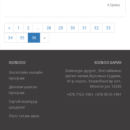
Цааш
«
1
2
...
28
29
30
31
32
33
34
35
36
»
ХОЛБООС
ХОЛБОО БАРИХ
Баянзүрх дүүрэг, Энхтайваны
Элсэлтийн онлайн
өргөн чөлөө,Жуковын гудамж,
програм
41-р хороо, Улаанбаатар хот,
Монгол улс 13343
Диплом шалгах
програм
+976 7723-1991, +976 9510-1991
Одтой жаалууд
цэцэрлэг
Лого татаж авах