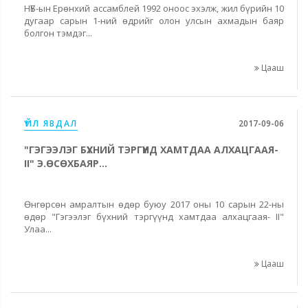
НҮБ-ын Ерөнхий ассамблей 1992 оноос эхэлж, жил бүрийн 10
дугаар сарын 1-ний өдрийг олон улсын ахмадын баяр
болгон тэмдэг...
Цааш
ҮЙЛ ЯВДАЛ
2017-09-06
"ГЭГЭЭЛЭГ БҮХНИЙ ТЭРГҮҮНД ХАМТДАА АЛХАЦГААЯ-
II" Э.ӨСӨХБАЯР...
Өнгөрсөн амралтын өдөр буюу 2017 оны 10 сарын 22-ны
өдөр "Гэгээлэг бүхний тэргүүнд хамтдаа алхацгаая- II"
Улаа...
Цааш