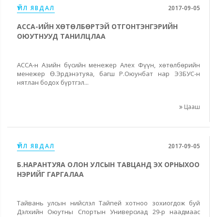
ҮЙЛ ЯВДАЛ
2017-09-05
АССА-ИЙН ХӨТӨЛБӨРТЭЙ ОТГОНТЭНГЭРИЙН
ОЮУТНУУД ТАНИЛЦЛАА
АССА-н Азийн бүсийн менежер Алех Фүүн, хөтөлбөрийн
менежер Ө.Эрдэнэтуяа, багш Р.Оюунбат нар ЭЗБУС-н
нятлан бодох бүртгэл...
Цааш
ҮЙЛ ЯВДАЛ
2017-09-05
Б.НАРАНТУЯА ОЛОН УЛСЫН ТАВЦАНД ЭХ ОРНЫХОО
НЭРИЙГ ГАРГАЛАА
Тайвань улсын нийслэл Тайпей хотноо зохиогдож буй
Дэлхийн Оюутны Спортын Универсиад 29-р наадмаас