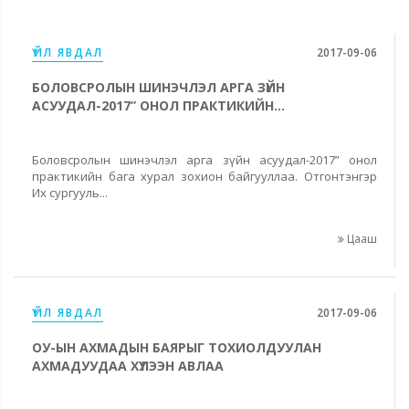
ҮЙЛ ЯВДАЛ
2017-09-06
БОЛОВСРОЛЫН ШИНЭЧЛЭЛ АРГА ЗҮЙН
АСУУДАЛ-2017” ОНОЛ ПРАКТИКИЙН...
Боловсролын шинэчлэл арга зүйн асуудал-2017” онол
практикийн бага хурал зохион байгууллаа. Отгонтэнгэр
Их сургууль...
Цааш
ҮЙЛ ЯВДАЛ
2017-09-06
ОУ-ЫН АХМАДЫН БАЯРЫГ ТОХИОЛДУУЛАН
АХМАДУУДАА ХҮЛЭЭН АВЛАА