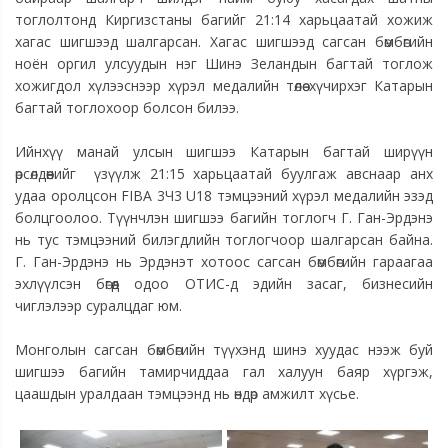
тоглолтонд Киргизстаны багийг 21:14 харьцаатай хожиж
хагас шигшээд шалгарсан. Хагас шигшээд сагсан бөмбөгийн
ноён оргил улсуудын нэг Шинэ Зеландын багтай тоглож
хожигдол хүлээснээр хүрэл медалийн төлөө хүчирхэг Катарын
багтай тоглохоор болсон билээ.
Ийнхүү манай улсын шигшээ Катарын багтай ширүүн
өрсөлдөөнийг үзүүлж 21:15 харьцаатай буулгаж авснаар анх
удаа оролцсон FIBA 3Ч3 U18 тэмцээний хүрэл медалийн эзэд
болцгоолоо. Түүнчлэн шигшээ багийн тоглогч Г. Ган-Эрдэнэ
нь тус тэмцээний билэгдлийн тоглогчоор шалгарсан байна.
Г. Ган-Эрдэнэ нь Эрдэнэт хотоос сагсан бөмбөгийн гараагаа
эхлүүлсэн бөгөөд одоо ОТИС-д эдийн засаг, бизнесийн
чиглэлээр суралцдаг юм.
Монголын сагсан бөмбөгийн түүхэнд шинэ хуудас нээж буй
шигшээ багийн тамирчиддаа гал халуун баяр хүргэж,
цаашдын уралдаан тэмцээнд нь өндөр амжилт хүсье.