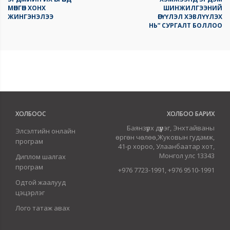
МӨНГӨН ХОНХ
ШИНЖИЛГЭЭНИЙ
ЖИНГЭНЭЛЭЭ
ӨГҮҮЛЭЛ ХЭВЛҮҮЛЭХ
НЬ” СУРГАЛТ БОЛЛОО
ХОЛБООС
ХОЛБОО БАРИХ
Баянзүрх дүүрэг, Энхтайваны
Элсэлтийн онлайн
өргөн чөлөө,Жуковын гудамж,
програм
41-р хороо, Улаанбаатар хот,
Монгол улс 13343
Диплом шалгах
програм
+976 7723-1991, +976 9510-1991
Одтой жаалууд
цэцэрлэг
Лого татаж авах