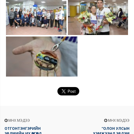
ӨМНӨХ МЭДЭЭ
ӨМНӨХ МЭДЭЭ
ОТГОНТЭНГЭРИЙН
“ОЛОН УЛСЫН
ЭРДМИЙН ИХ ӨРГӨӨНД
ХЭМЖЭЭНД ЭРДЭМ