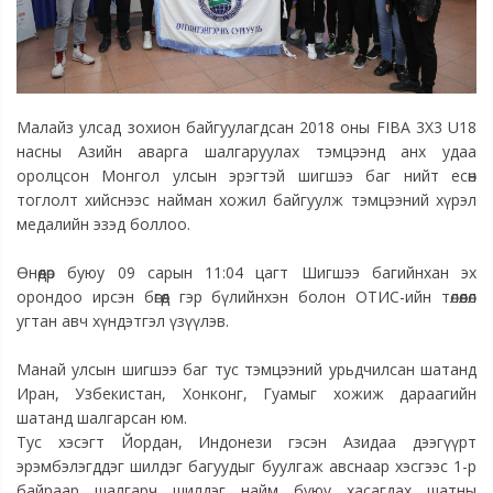
Малайз улсад зохион байгуулагдсан 2018 оны FIBA 3X3 U18
насны Азийн аварга шалгаруулах тэмцээнд анх удаа
оролцсон Монгол улсын эрэгтэй шигшээ баг нийт есөн
тоглолт хийснээс найман хожил байгуулж тэмцээний хүрэл
медалийн эзэд боллоо.
Өнөөдөр буюу 09 сарын 11:04 цагт Шигшээ багийнхан эх
орондоо ирсэн бөгөөд гэр бүлийнхэн болон ОТИС-ийн төлөөлөл
угтан авч хүндэтгэл үзүүлэв.
Манай улсын шигшээ баг тус тэмцээний урьдчилсан шатанд
Иран, Узбекистан, Хонконг, Гуамыг хожиж дараагийн
шатанд шалгарсан юм.
Тус хэсэгт Йордан, Индонези гэсэн Азидаа дээгүүрт
эрэмбэлэгддэг шилдэг багуудыг буулгаж авснаар хэсгээс 1-р
байраар шалгарч шилдэг найм буюу хасагдах шатны