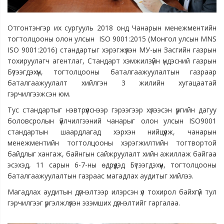
Отгонтэнгэр их сургууль 2018 онд Чанарын менежментийн
тогтолцооны олон улсын ISO 9001:2015 (Монгол улсын MNS
ISO 9001:2016) стандартыг хэрэгжүүлэн МУ-ын Засгийн газрын
тохируулагч агентлаг, Стандарт хэмжилзүйн үндэсний газрын
Бүтээгдэхүүн, тогтолцооны баталгаажуулалтын газраар
баталгаажуулалт хийлгэн 3 жилийн хугацаатай
гэрчилгээжсэн юм.
Тус стандартыг нэвтрүүлснээр гэрээгээр хүлээсэн үүргийн дагуу
боловсролын үйлчилгээний чанарыг олон улсын ISO9001
стандартын шаардлагад хэрхэн нийцүүлж, чанарын
менежментийн тогтолцооны хэрэгжилтийн тогтвортой
байдлыг хангаж, байнгын сайжруулалт хийн ажиллаж байгаа
эсэхэд, 11 сарын 6-7-ны өдрүүдэд Бүтээгдэхүүн, тогтолцооны
баталгаажуулалтын газраас магадлах аудитыг хийлээ.
Магадлах аудитын дүгнэлтээр илэрсэн үл тохирол байхгүй тул
гэрчилгээг үргэлжлүүлэн эзэмших дүгнэлтийг гаргалаа.