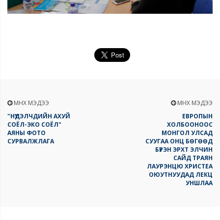
ӨМНӨХ МЭДЭЭ
ӨМНӨХ МЭДЭЭ
"НҮҮДЭЛЧДИЙН АХУЙ
ЕВРОПЫН
СОЁЛ-ЭКО СОЁЛ"
ХОЛБООНООС
АЯНЫ ФОТО
МОНГОЛ УЛСАД
СУРВАЛЖЛАГА
СУУГАА ОНЦ БӨГӨӨД
БҮРЭН ЭРХТ ЭЛЧИН
САЙД ТРАЯН
ЛАУРЭНЦЮ ХРИСТЕА
ОЮУТНУУДАД ЛЕКЦ
УНШЛАА