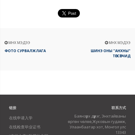
ӨМНӨХ МЭДЭЭ
ӨМНӨХ МЭДЭЭ
ФОТО СУРВАЛЖЛАГА
ШИНЭ ОНЫ "АНХНЫ"
ТӨГСӨГЧИД
链接
联系方式
Баянзүрх дүүрэг, Энхтайваны
在线申请入学
өргөн чөлөө,Жуковын гудамж,
在线检查毕业证书
Улаанбаатар хот, Монгол улс
13343