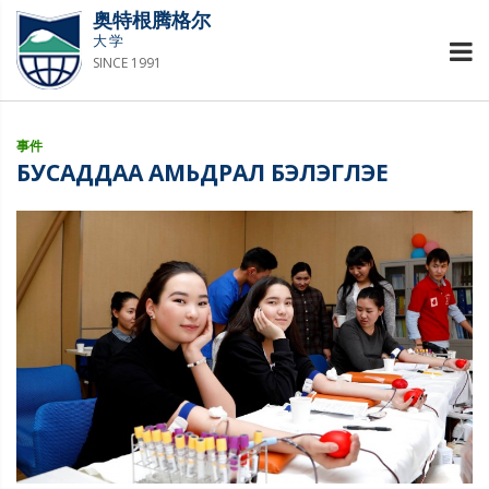
奥特根腾格尔
大学
SINCE 1991
事件
БУСАДДАА АМЬДРАЛ БЭЛЭГЛЭЕ