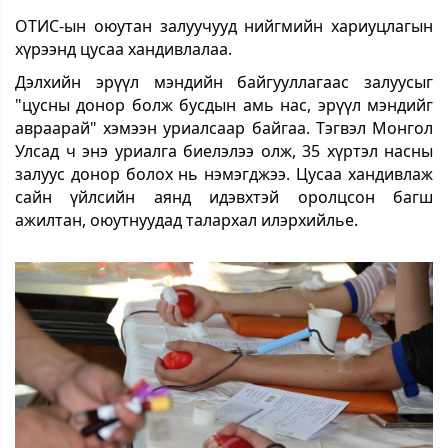
ОТИС-ын оюутан залуучууд нийгмийн хариуцлагын
хүрээнд цусаа хандивлалаа.
Дэлхийн эрүүл мэндийн байгууллагаас залуусыг
"цусны донор болж бусдын амь нас, эрүүл мэндийг
авраарай" хэмээн уриалсаар байгаа. Тэгвэл Монгол
Улсад ч энэ уриалга биелэлээ олж, 35 хүртэл насны
залуус донор болох нь нэмэгджээ. Цусаа хандивлаж
сайн үйлсийн аянд идэвхтэй оролцсон багш
ажилтан, оюутнуудад талархал илэрхийлье.