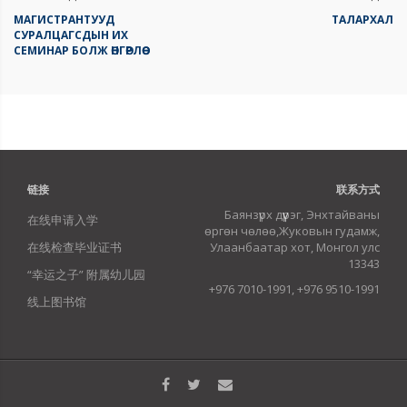
МАГИСТРАНТУУД
ТАЛАРХАЛ
СУРАЛЦАГСДЫН ИХ
СЕМИНАР БОЛЖ ӨНГӨРЛӨӨ
链接
联系方式
Баянзүрх дүүрэг, Энхтайваны
在线申请入学
өргөн чөлөө,Жуковын гудамж,
在线检查毕业证书
Улаанбаатар хот, Монгол улс
13343
“幸运之子” 附属幼儿园
+976 7010-1991, +976 9510-1991
线上图书馆