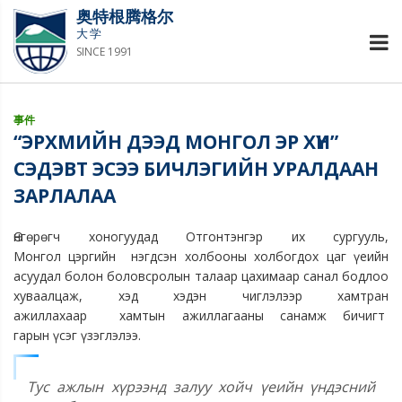
奥特根腾格尔
大学
SINCE 1991
事件
“ЭРХМИЙН ДЭЭД МОНГОЛ ЭР ХҮН”
СЭДЭВТ ЭСЭЭ БИЧЛЭГИЙН УРАЛДААН
ЗАРЛАЛАА
Өнгөрөгч хоногуудад Отгонтэнгэр их сургууль,
Монгол цэргийн нэгдсэн холбооны холбогдох цаг үеийн
асуудал болон боловсролын талаар цахимаар санал бодлоо
хуваалцаж, хэд хэдэн чиглэлээр хамтран
ажиллахаар хамтын ажиллагааны санамж бичигт
гарын үсэг үзэглэлээ.
Тус ажлын хүрээнд залуу хойч үеийн үндэсний