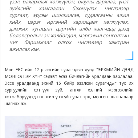
үзэл, бахархлыг хөгжүүлэн, оюуны дархлаа, үнэт
зүйлсийг хамгаалан бэхжүүлэх чиглэлээр
сургалт, эрдэм шинжилгээ, судалгааны ажил
хийх, цэрэг иргэний харилцааг хөгжүүлэх,
дэмжих, хугацаат цэргийн алба хаагчдад дээд
боловсролын ач холбогдол, мэргэжил сонголтын
чиг баримжааг олгох чиглэлээр хамтран
ажиллах юм.
Мөн ЕБС-ийн 12-р ангийн сурагчдын дунд “ЭРХМИЙН ДЭЭД
МОНГОЛ ЭР ХҮН” сэдэвт эсээ бичлэгийн уралдаан зарлалаа.
Эссе уралдаанд эхний 15 байр эзэлсэн сурагчдыг тус их
сургуулийн сэтгүүл зүй, англи хэлний мэргэжлийн
хөтөлбөрүүдэд нэг жил үнэгүй сурах эрх, мөнгөн шагналаар
шагнах аж.