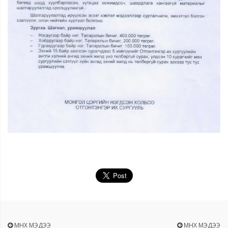
ӨМНӨХ МЭДЭЭ
ӨМНӨХ МЭДЭЭ