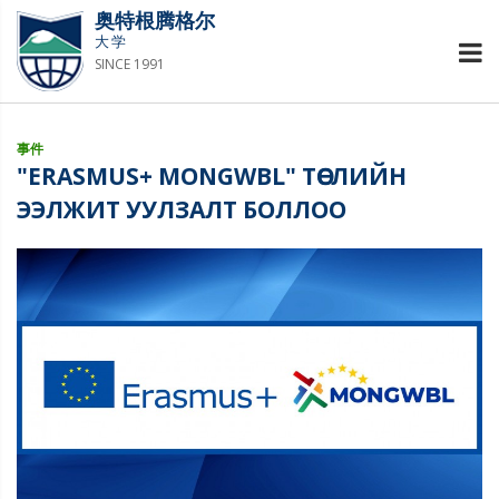
奥特根腾格尔
大学
SINCE 1991
事件
"ERASMUS+ MONGWBL" ТӨСЛИЙН
ЭЭЛЖИТ УУЛЗАЛТ БОЛЛОО