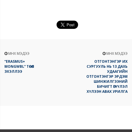
ӨМНӨХ МЭДЭЭ
ӨМНӨХ МЭДЭЭ
“ERASMUS+
ОТГОНТЭНГЭР ИХ
MONGWBL“ ТӨСӨЛ
СУРГУУЛЬ НЬ 13 ДАХЬ
ЭХЭЛЛЭЭ
УДААГИЙН
ОТГОНТЭНГЭР ЭРДЭМ
ШИНЖИЛГЭЭНИЙ
БИЧИГТ ӨГҮҮЛЭЛ
ХҮЛЭЭН АВАХ УРИЛГА