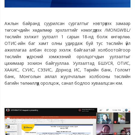
Ажлын байранд суурилсан сургалтыг нэвтрүүлэх замаар 
төгсөгчдийн хөдөлмөр эрхлэлтийг нэмэгдүүлэх /MONGWBL/ 
төслийн ээлжит уулзалт 1 сарын 18-нд болж өнгөрлөө. 
ОТИС-ийн баг хамт олны удирдаж буй тус төслийн үйл 
ажиллагаа албан ёсоор эхэлж байгаатай холбоотойгоор 
төслийн үндэсний хэмжээний оролцогчдын уулзалтыг 
цахимаар зохион байгууллаа. 
Уулзалтад БШУСЯ, ОТИС, 
ХААИС, СУИС, СЭЗИС, Дорнод ИС, Төрийн банк, Голомт 
банк, Монголын аялал жуулчлалын холбооны төслийн 
багийн төлөөллүүд оролцож, санал бодлоо хуваалцсан юм.