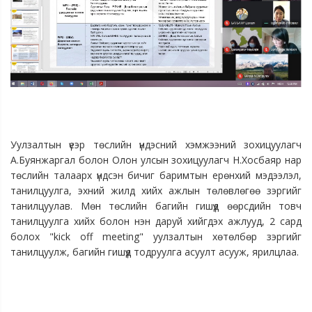
Уулзалтын үеэр төслийн үндэсний хэмжээний зохицуулагч 
А.Буянжаргал болон Олон улсын зохицуулагч Н.Хосбаяр нар 
төслийн талаарх үндсэн бичиг баримтын ерөнхий мэдээлэл, 
танилцуулга, эхний жилд хийх ажлын төлөвлөгөө зэргийг 
танилцуулав. 
Мөн төслийн багийн гишүүд өөрсдийн товч 
танилцуулга хийх болон нэн даруй хийгдэх ажлууд, 2 сард 
болох "kick off meeting" уулзалтын хөтөлбөр зэргийг 
танилцуулж, багийн гишүүд тодруулга асуулт асууж, ярилцлаа.