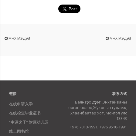
ӨМНӨХ МЭДЭЭ
ӨМНӨХ МЭДЭЭ
链接
联系方式
Баянзүрх дүүрэг, Энхтайваны
在线申请入学
өргөн чөлөө,Жуковын гудамж,
在线检查毕业证书
Улаанбаатар хот, Монгол улс
13343
“幸运之子” 附属幼儿园
+976 7010-1991, +976 9510-1991
线上图书馆