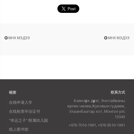
ӨМНӨХ МЭДЭЭ
ӨМНӨХ МЭДЭЭ
链接
联系方式
Баянзүрх дүүрэг, Энхтайваны
在线申请入学
өргөн чөлөө,Жуковын гудамж,
在线检查毕业证书
Улаанбаатар хот, Монгол улс
13343
“幸运之子” 附属幼儿园
+976 7010-1991, +976 9510-1991
线上图书馆