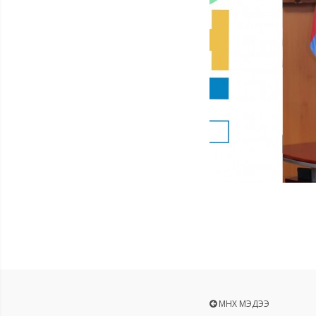
ӨМНӨХ МЭДЭЭ