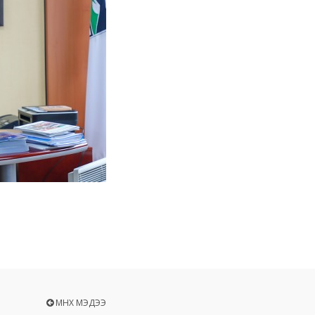
ӨМНӨХ МЭДЭЭ