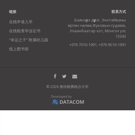
链接
联系方式
Баянзүрх дүүрэг, Энхтайваны
在线申请入学
өргөн чөлөө,Жуковын гудамж,
在线检查毕业证书
Улаанбаатар хот, Монгол улс
13343
“幸运之子” 附属幼儿园
+976 7010-1991, +976 9510-1991
线上图书馆
© 2026 奥特根腾格尔大学