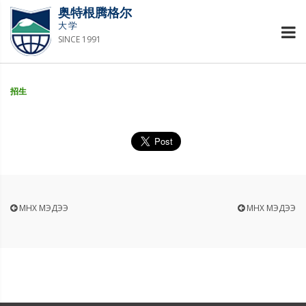
奥特根腾格尔
大学
SINCE 1991
招生
ӨМНӨХ МЭДЭЭ
ӨМНӨХ МЭДЭЭ