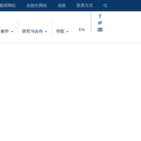
教师网站
在校生网站
信息
联系方式
EN
教学
研究与合作
学院