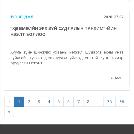
ҮЙЛ ЯВДАЛ
2026-07-02
“ХӨДӨЛМӨРИЙН ЭРХ ЗҮЙ СУДЛАЛЫН ТАНХИМ”-ЙИН
НЭЭЛТ БОЛЛОО
Хууль зүйн шинжлэх ухааны хөгжил, шударга ёсны үнэт
зүйлсийг түгээн дэлгэрүүлэх үйлсэд үнэтэй хувь нэмэр
оруулсан Отгонт...
Цааш
«
1
2
3
4
5
6
7
8
...
35
36
»