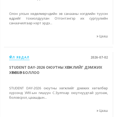
Олон улсын хөдөлмөрчдийн эв санааны нэгдлийн түүхэн
өдрийг тохиолдуулан Отгонтэнгэр их сургуулийн
санаачилгаар нэрт эрдэ...
Цааш
ҮЙЛ ЯВДАЛ
2026-07-02
STUDENT DAY-2026 ОЮУТНЫ ХӨГЖЛИЙГ ДЭМЖИХ
ХӨТӨЛБӨР БОЛЛОО
STUDENT DAY-2026 оюутны хөгжлийг дэмжих хөтөлбөр
хүрээнд УИХ-ын гишүүн С.Зулпхар оюутнуудтай уулзаж,
боловсрол, цаашдын...
Цааш