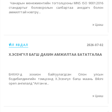
Чанарын менежментийн тогтолцооны MNS ISO 9001:2016
стандартыг боловсролын салбартаа анхдагч болон
амжилттай нэвтрү...
Цааш
ҮЙЛ ЯВДАЛ
2026-07-02
Х.ЭСЕНГҮЛ БАГШ ДАХИН АМЖИЛТАА БАТАТГАЛАА
БНХАУ-д зохион байгуулагдсан Олон улсын
бодибилдингийн тэмцээнд Х.Эсенгүл багш маань Bikini
open ангилалд “Алтан м...
Цааш