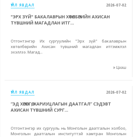
ҮЙЛ ЯВДАЛ
2026-07-02
"ЭРХ ЗҮЙ" БАКАЛАВРЫН ХӨТӨЛБӨРИЙН АХИСАН
ТҮВШНИЙ МАГАДЛАН ИТГ...
Отгонтэнгэр Их сургуулийн "Эрх зүй" бакалаврын
хөтөлбөрийн Ахисан түвшний магадлан итгэмжлэл
эхэллээ. Магад...
Цааш
ҮЙЛ ЯВДАЛ
2026-07-02
“ЭД ХӨРӨНГӨ, ХАРИУЦЛАГЫН ДААТГАЛ” СЭДЭВТ
АХИСАН ТҮВШНИЙ СУРГ...
Отгонтэнгэр их сургууль нь Монголын даатгалын холбоо,
Монголын даатгалын институттэй хамтран Монголын