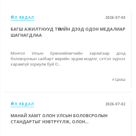
ҮЙЛ ЯВДАЛ
2026-07-03
БАГШ АЖИЛТНУУД ТӨРИЙН ДЭЭД ОДОН МЕДАЛИАР
ШАГНАГДЛАА
Монгол Улсын Ерөнхийлөгчийн зарлигаар дээд
боловсролын салбарт өөрийн эрдэм мэдлэг, сэтгэл зүрхээ
харамгүй зориулж буй О...
Цааш
ҮЙЛ ЯВДАЛ
2026-07-02
МАНАЙ ХАМТ ОЛОН УЛСЫН БОЛОВСРОЛЫН
СТАНДАРТЫГ НЭВТРҮҮЛЖ, ОЛОН...