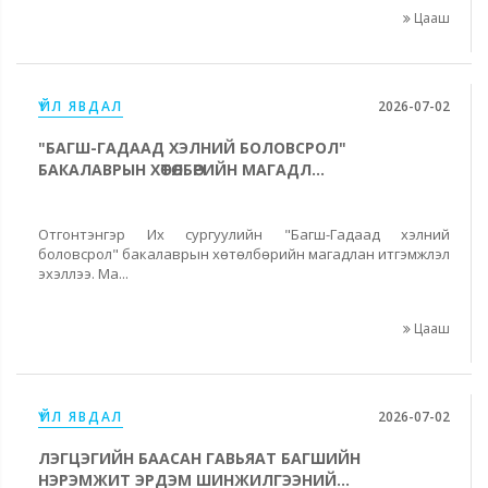
Цааш
ҮЙЛ ЯВДАЛ
2026-07-02
"БАГШ-ГАДААД ХЭЛНИЙ БОЛОВСРОЛ"
БАКАЛАВРЫН ХӨТӨЛБӨРИЙН МАГАДЛ...
Отгонтэнгэр Их сургуулийн "Багш-Гадаад хэлний
боловсрол" бакалаврын хөтөлбөрийн магадлан итгэмжлэл
эхэллээ. Ма...
Цааш
ҮЙЛ ЯВДАЛ
2026-07-02
ЛЭГЦЭГИЙН БААСАН ГАВЬЯАТ БАГШИЙН
НЭРЭМЖИТ ЭРДЭМ ШИНЖИЛГЭЭНИЙ...