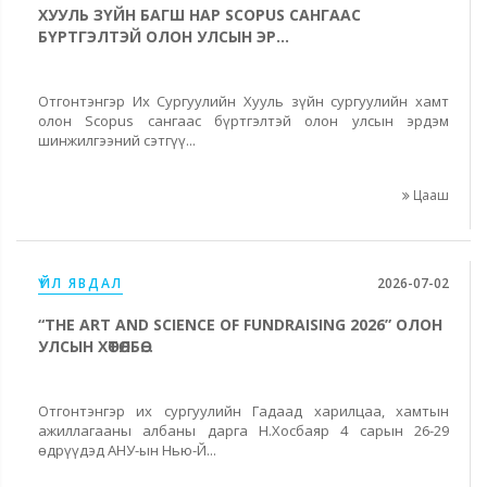
ХУУЛЬ ЗҮЙН БАГШ НАР SCOPUS САНГААС
БҮРТГЭЛТЭЙ ОЛОН УЛСЫН ЭР...
Отгонтэнгэр Их Сургуулийн Хууль зүйн сургуулийн хамт
олон Scopus сангаас бүртгэлтэй олон улсын эрдэм
шинжилгээний сэтгүү...
Цааш
ҮЙЛ ЯВДАЛ
2026-07-02
“THE ART AND SCIENCE OF FUNDRAISING 2026” ОЛОН
УЛСЫН ХӨТӨЛБӨ...
Отгонтэнгэр их сургуулийн Гадаад харилцаа, хамтын
ажиллагааны албаны дарга Н.Хосбаяр 4 сарын 26-29
өдрүүдэд АНУ-ын Нью-Й...