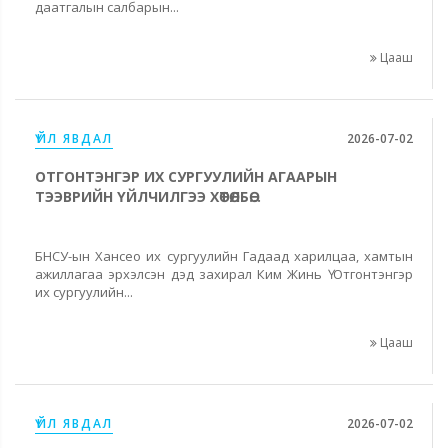
даатгалын салбарын...
Цааш
ҮЙЛ ЯВДАЛ
2026-07-02
ОТГОНТЭНГЭР ИХ СУРГУУЛИЙН АГААРЫН
ТЭЭВРИЙН ҮЙЛЧИЛГЭЭ ХӨТӨЛБӨ...
БНСУ-ын Хансео их сургуулийн Гадаад харилцаа, хамтын
ажиллагаа эрхэлсэн дэд захирал Ким Жинь Ү Отгонтэнгэр
их сургуулийн...
Цааш
ҮЙЛ ЯВДАЛ
2026-07-02