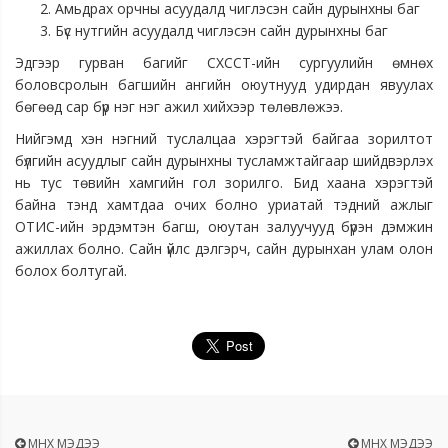
Амьдрах орчны асуудалд чиглэсэн сайн дурынхны баг
Бүс нутгийн асуудалд чиглэсэн сайн дурынхны баг
Эдгээр гурван багийг СХССТ-ийн сургуулийн өмнөх
боловсролын багшийн ангийн оюутнууд удирдан явуулах
бөгөөд сар бүр нэг нэг ажил хийхээр төлөвлөжээ.
Нийгэмд хэн нэгний туслалцаа хэрэгтэй байгаа зорилтот
бүлгийн асуудлыг сайн дурынхны тусламжтайгаар шийдвэрлэх
нь тус төвийн хамгийн гол зорилго. Бид хаана хэрэгтэй
байна тэнд хамтдаа очих болно уриатай тэдний ажлыг
ОТИС-ийн эрдэмтэн багш, оюутан залуучууд бүрэн дэмжин
ажиллах болно. Сайн үйлс дэлгэрч, сайн дурынхан улам олон
болох болтугай.
ӨМНӨХ МЭДЭЭ
ӨМНӨХ МЭДЭЭ