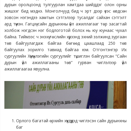
дурын оролцоонд тулгуурлан хамтдаа шийддэг олон орны
жишээг бид мэднэ. Монголчууд бид ч эрт дээр үеэс өвдсөн
зовсон нэгэндээ хамтын сэтгэлээр тусалдаг сайхан сэтгэлт
ард түмэн. Гагцхүү сайн дурынхны үйл ажиллагааг төр засагтай
холбож нэгдсэн нэг бодлоготой болох нь юу юунаас чухал
байна. Тиймээс ч энэхүү төслийн хүрээнд эхний ээлжинд зургаан
төв байгуулагдаж байгаа бөгөөд цаашлаад 250 төв
байгуулах зорилго тавиад байгаа юм. Отгонтэнгэр Их
сургуулийн Хүмүүнлэгийн сургуулийг түшиглэн байгуулсан “Сайн
дурын үйл ажиллагааны төв” гурван чиглэлээр үйл
ажиллагаагаа явуулна.
Орлого багатай өрхийн хүүхдүүдэд чиглэсэн сайн дурынхны
баг