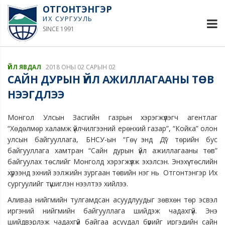
ОТГОНТЭНГЭР
ИХ СУРГУУЛЬ
SINCE 1991
ҮЙЛ ЯВДАЛ
2018 ОНЫ 02 САРЫН 02
САЙН ДУРЫН ҮЙЛ АЖИЛЛАГААНЫ ТӨВ
НЭЭГДЛЭЭ
Монгол Улсын Засгийн газрын хэрэгжүүлэгч агентлаг
“Хөдөлмөр халамж үйлчилгээний ерөнхий газар”, “Койка” олон
улсын байгууллага, БНСУ-ын “Гөү энд Дү” төрийн бус
байгууллага хамтран “Сайн дурын үйл ажиллагааны төв”
байгуулах төслийг Монголд хэрэгжүүлж эхэлсэн. Энэхүү төслийн
хүрээнд эхний ээлжийн зургаан төвийн нэг нь Отгонтэнгэр Их
сургуулийг түшиглэн нээлтээ хийлээ.
Аливаа нийгмийн тулгамдсан асуудлуудыг зөвхөн төр эсвэл
иргэний нийгмийн байгууллага шийдэж чадахгүй. Энэ
шийдвэрлэж чадахгүй байгаа асуудал бүрийг иргэдийн сайн