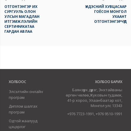
ОТГОНТЭНГЭР ИХ
ҮНДЭСНИЙ ХУВЦАСААР
СУРГУУЛЬ ОЛОН
ГОЁСОН МОНГОЛ
УЛСЫН МАГАДЛАН
УХААНТ
ИТГЭМЖЛЭЛИЙН
ОТГОНТЭНГЭРЧҮҮД
СЕРТИФИКАТАА
ГАРДАН АВЛАА
ХОЛБООС
ХОЛБОО БАРИХ
Баянзүрх дүүрэг, Энхтайваны
Элсэлтийн онлайн
өргөн чөлөө,Жуковын гудамж,
програм
41-р хороо, Улаанбаатар хот,
Монгол улс 13343
Диплом шалгах
програм
+976 7723-1991, +976 9510-1991
Одтой жаалууд
цэцэрлэг