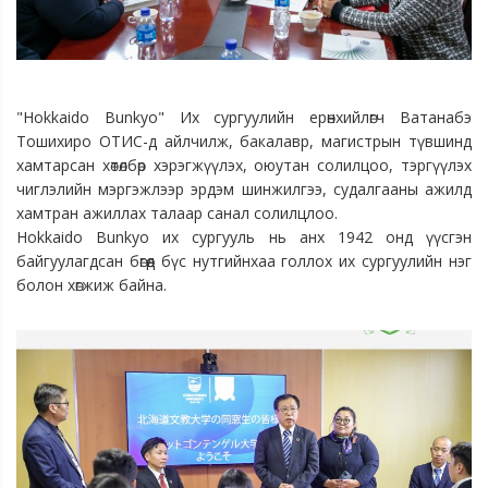
"Hokkaido Bunkyo" Их сургуулийн ерөнхийлөгч Ватанабэ
Тошихиро ОТИС-д айлчилж, бакалавр, магистрын түвшинд
хамтарсан хөтөлбөр хэрэгжүүлэх, оюутан солилцоо, тэргүүлэх
чиглэлийн мэргэжлээр эрдэм шинжилгээ, судалгааны ажилд
хамтран ажиллах талаар санал солилцлоо.
Hokkaido Bunkyo их сургууль нь анх 1942 онд үүсгэн
байгуулагдсан бөгөөд бүс нутгийнхаа голлох их сургуулийн нэг
болон хөгжиж байна.