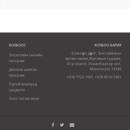
ХОЛБООС
ХОЛБОО БАРИХ
Баянзүрх дүүрэг, Энхтайваны
Элсэлтийн онлайн
өргөн чөлөө,Жуковын гудамж,
програм
41-р хороо, Улаанбаатар хот,
Монгол улс 13343
Диплом шалгах
програм
+976 7723-1991, +976 9510-1991
Одтой жаалууд
цэцэрлэг
Лого татаж авах