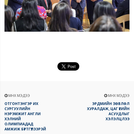
ӨМНӨХ МЭДЭЭ
ӨМНӨХ МЭДЭЭ
ОТГОНТЭНГЭР ИХ
ЭРДМИЙН ЗӨВЛӨЛ
СУРГУУЛИЙН
ХУРАЛДАЖ, ЦАГ ҮЕИЙН
НЭРЭМЖИТ АНГЛИ
АСУУДЛЫГ
ХЭЛНИЙ
ХЭЛЭЛЦЛЭЭ
ОЛИМПИАДАД
АМЖИЖ БҮРТГҮҮЛЭЭРЭЙ