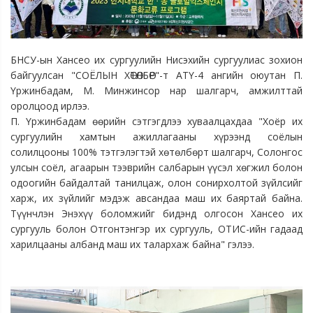
БНСУ-ын Хансео их сургуулийн Нисэхийн сургуулиас зохион
байгуулсан "СОЁЛЫН ХӨТӨЛБӨР"-т АТҮ-4 ангийн оюутан П.
Үржинбадам, М. Минжинсор нар шалгарч, амжилттай
оролцоод ирлээ.
П. Үржинбадам өөрийн сэтгэгдлээ хуваалцахдаа "Хоёр их
сургуулийн хамтын ажиллагааны хүрээнд соёлын
солилцооны 100% тэтгэлэгтэй хөтөлбөрт шалгарч, Солонгос
улсын соёл, агаарын тээврийн салбарын үүсэл хөгжил болон
одоогийн байдалтай танилцаж, олон сонирхолтой зүйлсийг
харж, их зүйлийг мэдэж авсандаа маш их баяртай байна.
Түүнчлэн Энэхүү боломжийг бидэнд олгосон Хансео их
сургууль болон Отгонтэнгэр их сургууль, ОТИС-ийн гадаад
харилцааны албанд маш их талархаж байна" гэлээ.