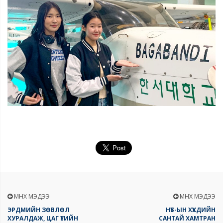
ӨМНӨХ МЭДЭЭ
ӨМНӨХ МЭДЭЭ
ЭРДМИЙН ЗӨВЛӨЛ
НҮБ-ЫН ХҮҮХДИЙН
ХУРАЛДАЖ, ЦАГ ҮЕИЙН
САНТАЙ ХАМТРАН