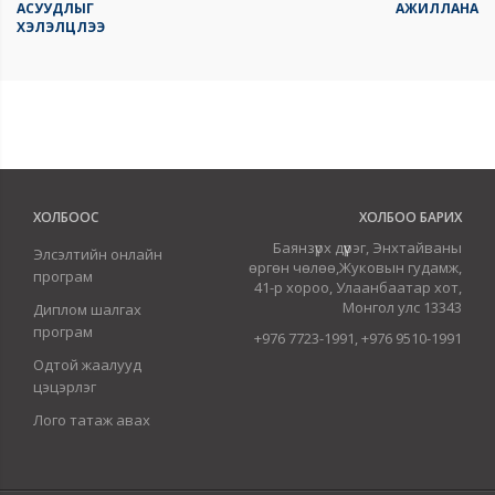
АСУУДЛЫГ
АЖИЛЛАНА
ХЭЛЭЛЦЛЭЭ
ХОЛБООС
ХОЛБОО БАРИХ
Баянзүрх дүүрэг, Энхтайваны
Элсэлтийн онлайн
өргөн чөлөө,Жуковын гудамж,
програм
41-р хороо, Улаанбаатар хот,
Монгол улс 13343
Диплом шалгах
програм
+976 7723-1991, +976 9510-1991
Одтой жаалууд
цэцэрлэг
Лого татаж авах