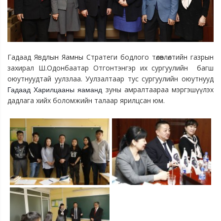
Гадаад Явдлын Яамны Стратеги бодлого төлөвлөлтийн газрын
захирал Ш.Одонбаатар Отгонтэнгэр их сургуулийн багш
оюутнуудтай уулзлаа. Уулзалтаар тус сургуулийн оюутнууд
зуны амралтаараа мэргэшүүлэх
Гадаад Харилцааны яаманд
дадлага хийх боломжийн талаар ярилцсан юм.