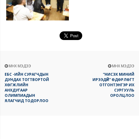
ӨМНӨХ МЭДЭЭ
ӨМНӨХ МЭДЭЭ
ЕБС -ИЙН СУРАГЧДЫН
“НИСЭХ МИНИЙ
ДУНДАХ ТОГТВОРТОЙ
ИРЭЭДҮЙ” ӨДӨРЛӨГТ
ХӨГЖЛИЙН
ОТГОНТЭНГЭР ИХ
АНХДУГААР
СУРГУУЛЬ
ОЛИМПИАДЫН
ОРОЛЦЛОО
ЯЛАГЧИД ТОДОРЛОО