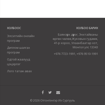
ХОЛБООС
ХОЛБОО БАРИХ
Баянзүрх дүүрэг, Энхтайваны
Элсэлтийн онлайн
өргөн чөлөө,Жуковын гудамж,
програм
41-р хороо, Улаанбаатар хот,
Монгол улс 13343
Диплом шалгах
програм
+976 7723-1991, +976 9510-1991
Одтой жаалууд
цэцэрлэг
Лого татаж авах
© 2026 Отгонтэнгэр Их Сургууль