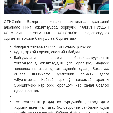
ОТИС-ийн Захиргаа, хяналт шинжилгээ үнэлгээний
албанаас нийт ажилтнуудад зориулж, "
АЖИЛТНУУДЫН
ХӨГЖЛИЙН СУРГАЛТЫН ХӨТӨЛБӨР" чадавхжуулах
сургалтыг зохион байгууллаа. Сургалтаар
Чанарын менежментийн тогтолцоо, үр нөлөө
Хууль, эрх зүйн орчин, өнөөгийн байдал
Байгууллагын чанарын баталгаажуулалтын
тогтолцоонд ажилтнуудын үүрэг, оролцоо, чадамж
нөлөөлөх нь
зэрэг үндсэн сэдвийн хүрээнд
Захиргаа,
хяналт шинжилгээ үнэлгээний албаны дарга
А.Буянжаргал, Нийтийн эрх зүйн тэнхимийн эрхлэгч
О.Хишигмөнх нар
орж, оролцогч нар санал бодлоо
хуваалцсан юм.
Тус сургалтын үр дүнд их сургуулийн дотоод дүрэм
журмын шинэчлэл, дээд боловсролын салбарын хууль
эрх зүйн орчин өнөөгийн байдал, байгууллагын чанарын