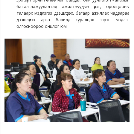
баталгаажуулалтад ажилтнуудын үүрэг, оролцооны
талаарх мэдлэгээ дээшлүүлэх, багаар ажиллах чадвараа
дээшлүүлэх арга барилд суралцах зэрэг мэдлэг
олгосноороо онцлог юм.