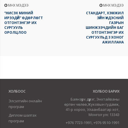
ӨМНӨХ МЭДЭЭ
ӨМНӨХ МЭДЭЭ
“НИСЭХ МИНИЙ
СТАНДАРТ, ХЭМЖИЛ
ИРЭЭДҮЙ” ӨДӨРЛӨГТ
ЗҮЙН ҮНДЭСНИЙ
ОТГОНТЭНГЭР ИХ
ГАЗРЫН
СУРГУУЛЬ
ШИНЖЭЭЧДИЙН БАГ
ОРОЛЦЛОО
ОТГОНТЭНГЭР ИХ
СУРГУУЛЬД 3 ХОНОГ
АЖИЛЛАНА
ХОЛБООС
ХОЛБОО БАРИХ
Баянзүрх дүүрэг, Энхтайваны
Элсэлтийн онлайн
өргөн чөлөө,Жуковын гудамж,
програм
41-р хороо, Улаанбаатар хот,
Монгол улс 13343
Диплом шалгах
програм
+976 7723-1991, +976 9510-1991