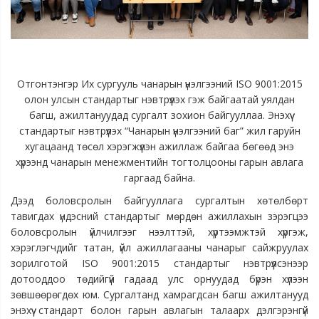
Отгонтэнгэр Их сургууль чанарын үнэлгээний ISO 9001:2015
олон улсын стандартыг нэвтрүүлэх гэж байгаатай уялдан
багш, ажилтануудад сургалт зохион байгууллаа. Энэхүү
стандартыг нэвтрүүлэх “Чанарын үнэлгээний баг” жил гаруйн
хугацаанд төсөл хэрэгжүүлэн ажиллаж байгаа бөгөөд энэ
хүрээнд чанарын менежментийн тогтолцооны гарын авлага
гаргаад байна.
Дээд боловсролын байгууллага сургалтын хөтөлбөрт
тавигдах үндэсний стандартыг мөрдөн ажиллахын зэрэгцээ
боловсролын үйлчилгээг нээлттэй, хүртээмжтэй хүргэж,
хэрэглэгчдийг татан, үйл ажиллагааны чанарыг сайжруулах
зорилготой ISO 9001:2015 стандартыг нэвтрүүлсэнээр
дотооддоо төдийгүй гадаад улс орнуудад бүрэн хүлээн
зөвшөөрөгдөх юм. Cургалтанд хамрагдсан багш ажилтанууд
энэхүү стандарт болон гарын авлагын талаарх дэлгэрэнгүй