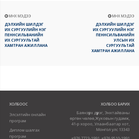
ӨМНӨХ МЭДЭЭ
ӨМНӨХ МЭДЭЭ
ДЭЛХИЙН ШИЛДЭГ
ДЭЛХИЙН ШИЛДЭГ
ИХ СУРГУУЛИЙН НЭГ
ИХ СУРГУУЛИЙН НЭГ
ПЕННСИЛЬВАНИЙН
ПЕННСИЛЬВАНИЙН
ИХ СУРГУУЛЬТАЙ
УЛСЫН ИХ
ХАМТРАН АЖИЛЛАНА
СУРГУУЛЬТАЙ
ХАМТРАН АЖИЛЛАНА
ХОЛБООС
ХОЛБОО БАРИХ
Баянзүрх дүүрэг, Энхтайваны
Элсэлтийн онлайн
өргөн чөлөө,Жуковын гудамж,
програм
41-р хороо, Улаанбаатар хот,
Монгол улс 13343
Диплом шалгах
програм
+976 7723-1991, +976 9510-1991