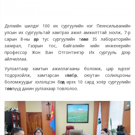
Дэлхийн шилдэг 100 их сургуулийн нэг Пеннсильванийн
улсын их сургуультай хамтрах ажил амжилттай эхэлж, 7-р
сарын 8-ны өдөр тус сургуулийн төлөөлөл 3S лабораторийн
захирал, Газрын тос, байгалийн хийн инженерийн
профессор Жон Ван Отгонтэнгэр Их сургууль дээр
айлчиллаа.
Уулзалтаар хамтын ажиллагааны боломж, цар хүрээг
тодорхойлж, хамтарсан хөтөлбөр, оюутан солилцооны
боломжуудыг хэлэлцсэн бөгөөд ирэх 10 сард хоёр сургуулийн
төлөөллүүд дахин уулзахаар товлолоо.