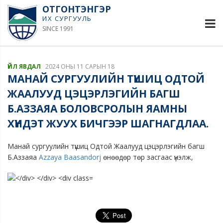
ОТГОНТЭНГЭР
ИХ СУРГУУЛЬ
SINCE 1991
ҮЙЛ ЯВДАЛ
2024 ОНЫ 11 САРЫН 18
МАНАЙ СУРГУУЛИЙН ТҮШИЦ ОДТОЙ
ЖААЛУУД ЦЭЦЭРЛЭГИЙН БАГШ
Б.АЗЗАЯА БОЛОВСРОЛЫН ЯАМНЫ
ХҮНДЭТ ЖУУХ БИЧГЭЭР ШАГНАГДЛАА.
Манай сургуулийн түшиц Одтой Жаалууд цэцэрлэгийн багш
Б.Аззаяа
Azzaya Baasandorj
өнөөдөр төр засгаас үнэлж,