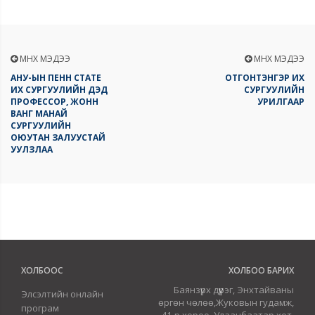
ӨМНӨХ МЭДЭЭ
ӨМНӨХ МЭДЭЭ
АНУ-ЫН ПЕНН СТАТЕ
ОТГОНТЭНГЭР ИХ
ИХ СУРГУУЛИЙН ДЭД
СУРГУУЛИЙН
ПРОФЕССОР, ЖОНН
УРИЛГААР
ВАНГ МАНАЙ
СУРГУУЛИЙН
ОЮУТАН ЗАЛУУСТАЙ
УУЛЗЛАА
ХОЛБООС
ХОЛБОО БАРИХ
Баянзүрх дүүрэг, Энхтайваны
Элсэлтийн онлайн
өргөн чөлөө,Жуковын гудамж,
програм
41-р хороо, Улаанбаатар хот,