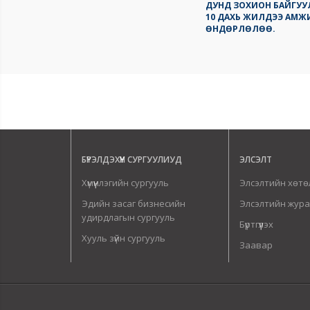
ДУНД ЗОХИОН БАЙГУУ
10 ДАХЬ ЖИЛДЭЭ АМЖ
ӨНДӨРЛӨЛӨӨ.
БҮРЭЛДЭХҮҮН СУРГУУЛИУД
ЭЛСЭЛТ
Хүмүүнлэгийн сургууль
Элсэлтийн хөтө
Эдийн засаг бизнесийн
Элсэлтийн жур
удирдлагын сургууль
Бүртгүүлэх
Хууль зүйн сургууль
Заавар