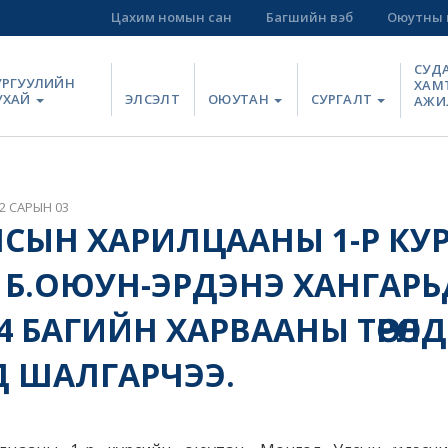
Цахим номын сан
Багшийн вэб
Оюутны 
СУД
УРГУУЛИЙН
ХАМ
УХАЙ
ЭЛСЭЛТ
ОЮУТАН
СУРГАЛТ
АЖИ
2 САРЫН 03
СЫН ХАРИЛЦААНЫ 1-Р КУ
Б.ОЮУН-ЭРДЭНЭ ХАНГАРЬ
4 БАГИЙН ХАРВААНЫ ТӨРӨЛ
 ШАЛГАРЧЭЭ.