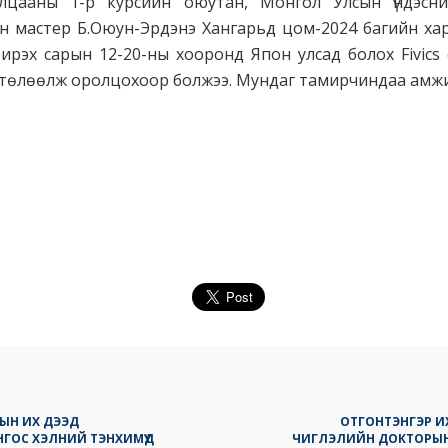
лцааны 1-р курсийн оюутан, Монгол Улсын үндэсн
н мастер Б.Оюун-Эрдэнэ Хангарьд цом-2024 багийн ха
ирэх сарын 12-20-ны хооронд Япон улсад болох Fivics
 төлөөлж оролцохоор болжээ. Мундаг тамирчиндаа амжил
-ЫН ИХ ДЭЭД
ОТГОНТЭНГЭР ИХ
ГОС ХЭЛНИЙ ТЭНХИМҮҮД
ЧИГЛЭЛИЙН ДОКТОРЫН