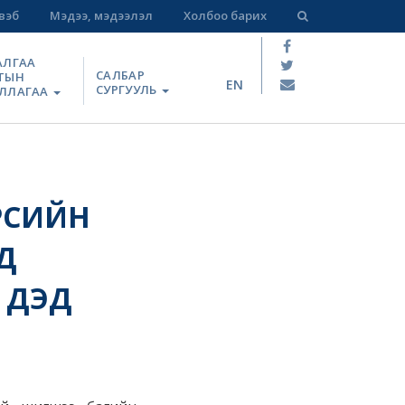
вэб
Мэдээ, мэдээлэл
Холбоо барих
АЛГАА
САЛБАР
ТЫН
EN
СУРГУУЛЬ
ЛЛАГАА
РСИЙН
Д
Д ДЭД