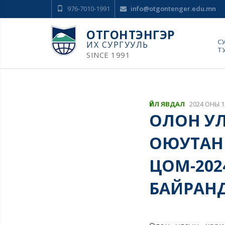
976-7010-1991
info@otgontenger.edu.mn
ОТГОНТЭНГЭР
С
ИХ СУРГУУЛЬ
Т
SINCE 1991
ҮЙЛ ЯВДАЛ
2024 ОНЫ 1
ОЛОН УЛ
ОЮУТАН 
ЦОМ-202
БАЙРАНД