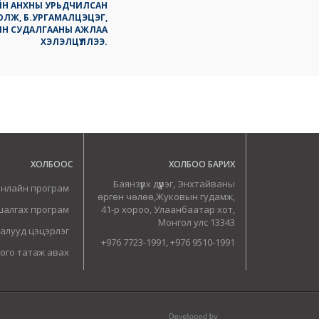
Н АНХНЫ УРЬДЧИЛСАН
ОЛЖ, Б.УРГАМАЛЦЭЦЭГ,
РЫН СУДАЛГААНЫ АЖЛАА
ХЭЛЭЛЦҮҮЛЛЭЭ.
ХОЛБООС
ХОЛБОО БАРИХ
Баянзүрх дүүрэг, Энхтайваны
онлайн програм
өргөн чөлөө,Жуковын гудамж,
шалгах програм
41-р хороо, Улаанбаатар хот,
Монгол улс 13343
алууд цэцэрлэг
+976 7723-1991, +976 9510-1991
ого татаж авах