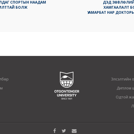
ЛДАГ СПОРТЫН НААДАМ
ДЭД ЗӨВЛӨЛИЙ
ИЛТТАЙ БОЛЖ
ХАМГААЛАЛТ Б
Ү.АМАРБАТ НАР ДОКТО
лбөр
Элсэлтийн 
ам
Диплом 
Одтой жа
Л