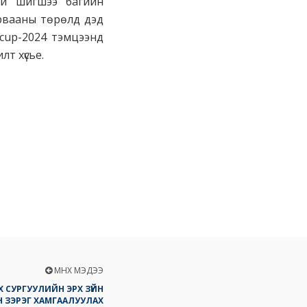
ий шигшээ багийн
рвааны төрөлд дэд
 cup-2024 тэмцээнд
т хүсье.
ӨМНӨХ МЭДЭЭ
 СУРГУУЛИЙН ЭРХ ЗҮЙН
 ЗЭРЭГ ХАМГААЛУУЛАХ