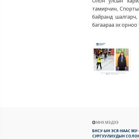
Олон улсын хари
тамирчин, Спорты
байранд шалгарч, 
багаараа эх орноо
ӨМНӨХ МЭДЭЭ
БНСУ-ЫН ЭСЯ-НААС МУ
СУРГУУЛИУДЫН СОЛОН