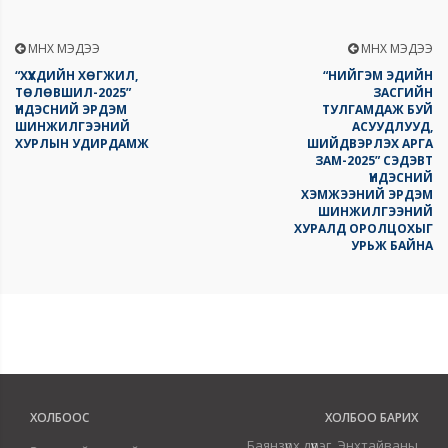
ӨМНӨХ МЭДЭЭ
ӨМНӨХ МЭДЭЭ
“ХҮҮХДИЙН ХӨГЖИЛ,
“НИЙГЭМ ЭДИЙН
ТӨЛӨВШИЛ-2025”
ЗАСГИЙН
ҮНДЭСНИЙ ЭРДЭМ
ТУЛГАМДАЖ БУЙ
ШИНЖИЛГЭЭНИЙ
АСУУДЛУУД,
ХУРЛЫН УДИРДАМЖ
ШИЙДВЭРЛЭХ АРГА
ЗАМ-2025” СЭДЭВТ
ҮНДЭСНИЙ
ХЭМЖЭЭНИЙ ЭРДЭМ
ШИНЖИЛГЭЭНИЙ
ХУРАЛД ОРОЛЦОХЫГ
УРЬЖ БАЙНА
ХОЛБООС
ХОЛБОО БАРИХ
Баянзүрх дүүрэг, Энхтайваны