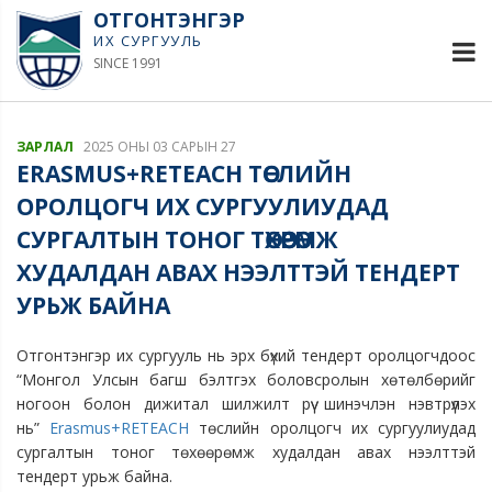
ОТГОНТЭНГЭР
ИХ СУРГУУЛЬ
SINCE 1991
ЗАРЛАЛ
2025 ОНЫ 03 САРЫН 27
ERASMUS+RETEACH ТӨСЛИЙН
ОРОЛЦОГЧ ИХ СУРГУУЛИУДАД
СУРГАЛТЫН ТОНОГ ТӨХӨӨРӨМЖ
ХУДАЛДАН АВАХ НЭЭЛТТЭЙ ТЕНДЕРТ
УРЬЖ БАЙНА
Отгонтэнгэр их сургууль нь эрх бүхий тендерт оролцогчдоос
“Монгол Улсын багш бэлтгэх боловсролын хөтөлбөрийг
ногоон болон дижитал шилжилт рүү шинэчлэн нэвтрүүлэх
нь”
Erasmus+RETEACH
төслийн оролцогч их сургуулиудад
сургалтын тоног төхөөрөмж худалдан авах нээлттэй
тендерт урьж байна.