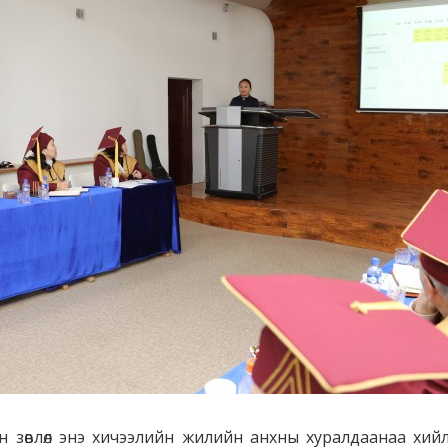
зөвлөл энэ хичээлийн жилийн анхны хуралдаанаа хийл