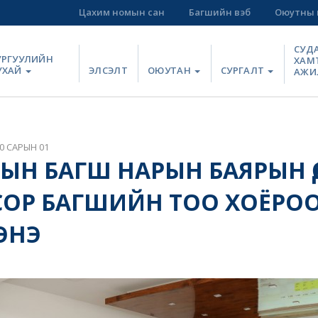
Цахим номын сан
Багшийн вэб
Оюутны 
СУД
УРГУУЛИЙН
ХАМ
УХАЙ
ЭЛСЭЛТ
ОЮУТАН
СУРГАЛТ
АЖИ
0 САРЫН 01
Н БАГШ НАРЫН БАЯРЫН ӨДР
ОР БАГШИЙН ТОО ХОЁРО
ЭНЭ