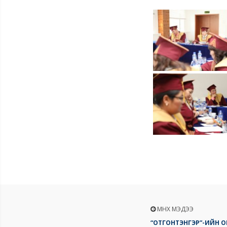
ӨМНӨХ МЭДЭЭ
“ОТГОНТЭНГЭР”-ИЙН 