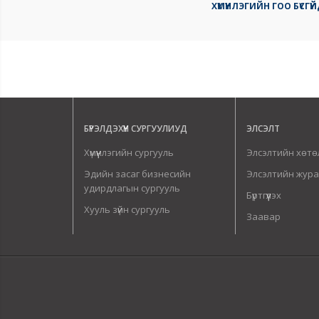
ХҮМҮҮНЛЭГИЙН ГОО БҮС
БҮРЭЛДЭХҮҮН СУРГУУЛИУД
ЭЛСЭЛТ
Хүмүүнлэгийн сургууль
Элсэлтийн хөтө
Эдийн засаг бизнесийн
Элсэлтийн жур
удирдлагын сургууль
Бүртгүүлэх
Хууль зүйн сургууль
Заавар