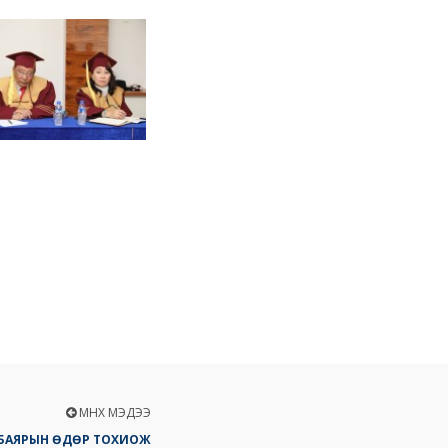
ӨМНӨХ МЭДЭЭ
БАЯРЫН ӨДӨР ТОХИОЖ