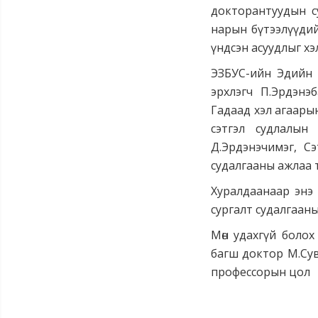
докторантуудын с
нарын бүтээлүүдий
үндсэн асуудлыг хэ
ЭЗБУС-ийн Эдийн 
эрхлэгч П.Эрдэнэ
Гадаад хэл агаары
сэтгэл судлалын
Д.Эрдэнэчимэг, С
судалгааны ажлаа та
Хуралдаанаар энэ
сургалт судалгаан
Мөн удахгүй боло
багш доктор М.Су
профессорын цол о