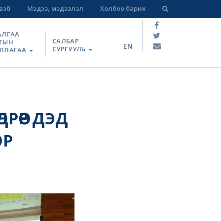
вэб
Мэдээ, мэдээлэл
Холбоо барих
АЛГАА
САЛБАР
ТЫН
EN
СУРГУУЛЬ
ЛЛАГАА
ӨӨР ДЭД
ОР