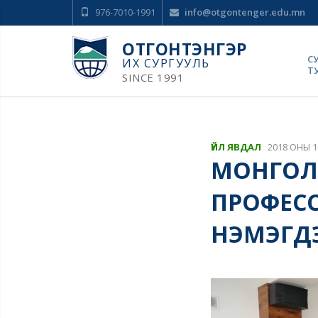
976-7010-1991
info@otgontenger.edu.mn
ОТГОНТЭНГЭР
С
ИХ СУРГУУЛЬ
Т
SINCE 1991
ҮЙЛ ЯВДАЛ
2018 ОНЫ 1
МОНГОЛЫ
ПРОФЕСС
НЭМЭГД