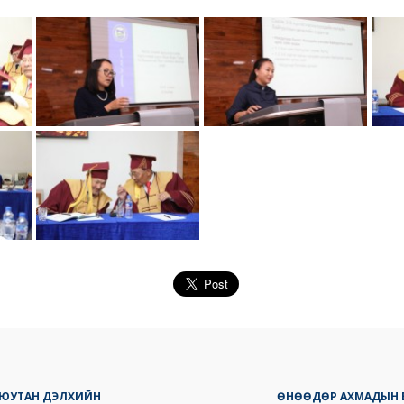
ОЮУТАН ДЭЛХИЙН
ӨНӨӨДӨР АХМАДЫН 