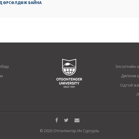
ГҮЙД ӨРСӨЛДӨЖ БАЙНА
лбөр
Элсэлтийн 
ам
Диплом 
Одтой жа
Л
© 2026 Отгонтэнгэр Их Сургууль