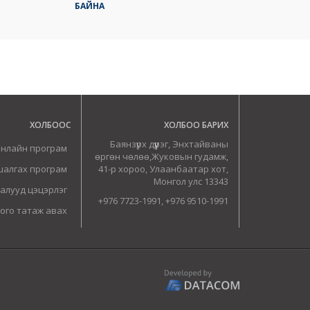
БАЙНА
ХОЛБООС
ХОЛБОО БАРИХ
Баянзүрх дүүрэг, Энхтайваны
онлайн програм
өргөн чөлөө,Жуковын гудамж,
шалгах програм
41-р хороо, Улаанбаатар хот,
Монгол улс 13343
алууд цэцэрлэг
+976 7723-1991, +976 9510-1991
ого татаж авах