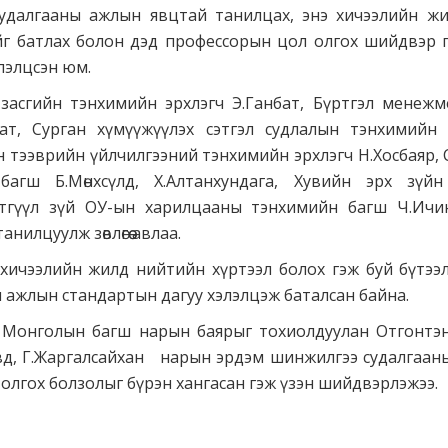
удалгааны ажлын явцтай танилцах, энэ хичээлийн жи
г батлах болон дэд профессорын цол олгох шийдвэр г
лэлцсэн юм.
засгийн тэнхимийн эрхлэгч Э.Ганбат, Бүртгэл менеж
бат, Сурган хүмүүжүүлэх сэтгэл судлалын тэнхимийн э
н тээврийн үйлчилгээний тэнхимийн эрхлэгч Н.Хосбаяр, 
 багш Б.Мөнхсүлд, Х.Алтанхундага, Хувийн эрх зүй
этгүүл зүй ОУ-ын харилцааны тэнхимийн багш Ч.Ич
нилцуулж зөвлөгөө авлаа.
 хичээлийн жилд нийтийн хүртээл болох гэж буй бүтэ
ы ажлын стандартын дагуу хэлэлцэж баталсан байна.
х Монголын багш нарын баярыг тохиолдуулан Отгонтэн
вд, Г.Жаргалсайхан нарын эрдэм шинжилгээ судалгааны
лгох болзолыг бүрэн хангасан гэж үзэн шийдвэрлэжээ.