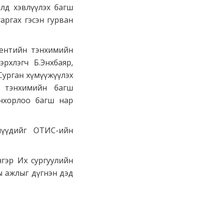
лд хэвлүүлэх багш
аргах гэсэн гурван
ментийн тэнхимийн
рхлэгч Б.Энхбаяр,
Сурган хүмүүжүүлэх
н тэнхимийн багш
инхорлоо багш нар
элүүдийг ОТИС-ийн
гэр Их сургуулийн
 ажлыг дүгнэн дэд