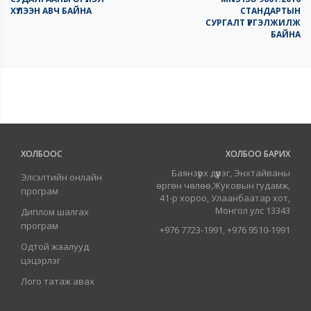
ХҮЛЭЭН АВЧ БАЙНА
СТАНДАРТЫН
СУРГАЛТ ҮРГЭЛЖИЛЖ
БАЙНА
ХОЛБООС
ХОЛБОО БАРИХ
Баянзүрх дүүрэг, Энхтайваны
Элсэлтийн онлайн
өргөн чөлөө,Жуковын гудамж,
програм
41-р хороо, Улаанбаатар хот,
Монгол улс 13343
Диплом шалгах
програм
+976 7723-1991, +976 9510-1991
Одтой жаалууд
цэцэрлэг
Лого татаж авах