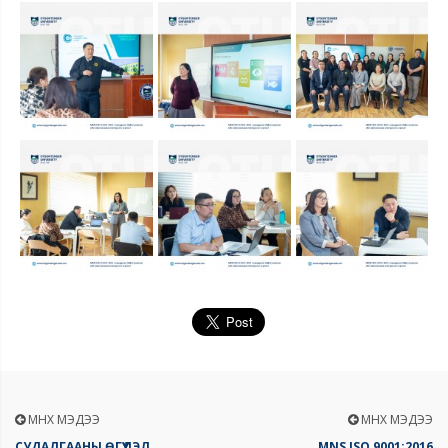
ӨМНӨХ МЭДЭЭ
ӨМНӨХ МЭДЭЭ
СУДАЛГААНЫ ӨГҮҮЛЭЛ
MNS ISO 9001:2016