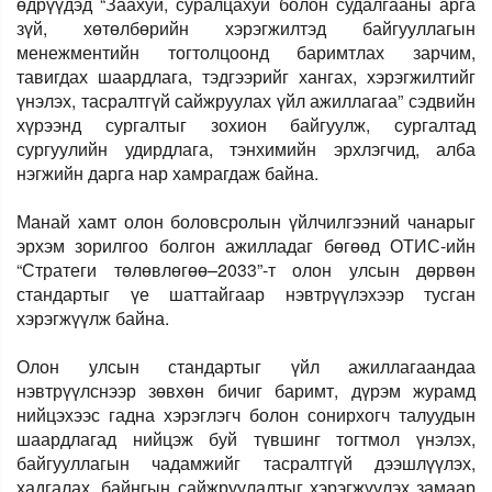
өдрүүдэд “Заахуй, суралцахуй болон судалгааны арга
зүй, хөтөлбөрийн хэрэгжилтэд байгууллагын
менежментийн тогтолцоонд баримтлах зарчим,
тавигдах шаардлага, тэдгээрийг хангах, хэрэгжилтийг
үнэлэх, тасралтгүй сайжруулах үйл ажиллагаа” сэдвийн
хүрээнд сургалтыг зохион байгуулж, сургалтад
сургуулийн удирдлага, тэнхимийн эрхлэгчид, алба
нэгжийн дарга нар хамрагдаж байна.
Манай хамт олон боловсролын үйлчилгээний чанарыг
эрхэм зорилгоо болгон ажилладаг бөгөөд ОТИС-ийн
“Стратеги төлөвлөгөө–2033”-т олон улсын дөрвөн
стандартыг үе шаттайгаар нэвтрүүлэхээр тусган
хэрэгжүүлж байна.
Олон улсын стандартыг үйл ажиллагаандаа
нэвтрүүлснээр зөвхөн бичиг баримт, дүрэм журамд
нийцэхээс гадна хэрэглэгч болон сонирхогч талуудын
шаардлагад нийцэж буй түвшинг тогтмол үнэлэх,
байгууллагын чадамжийг тасралтгүй дээшлүүлэх,
хадгалах, байнгын сайжруулалтыг хэрэгжүүлэх замаар