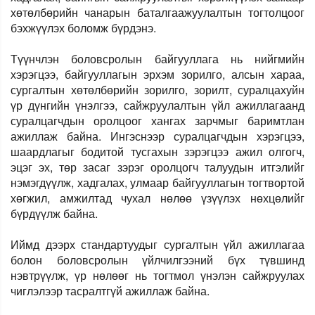
хөтөлбөрийн чанарын баталгаажуулалтын тогтолцоог
бэхжүүлэх боломж бүрдэнэ.
Түүнчлэн боловсролын байгууллага нь нийгмийн
хэрэгцээ, байгууллагын эрхэм зорилго, алсын хараа,
сургалтын хөтөлбөрийн зорилго, зорилт, суралцахуйн
үр дүнгийн үнэлгээ, сайжруулалтын үйл ажиллагаанд
суралцагчдын оролцоог хангах зарчмыг баримтлан
ажиллаж байна. Ингэснээр суралцагчдын хэрэгцээ,
шаардлагыг бодитой тусгахын зэрэгцээ ажил олгогч,
эцэг эх, төр засаг зэрэг оролцогч талуудын итгэлийг
нэмэгдүүлж, хадгалах, улмаар байгууллагын тогтвортой
хөгжил, амжилтад чухал нөлөө үзүүлэх нөхцөлийг
бүрдүүлж байна.
Иймд дээрх стандартуудыг сургалтын үйл ажиллагаа
болон боловсролын үйлчилгээний бүх түвшинд
нэвтрүүлж, үр нөлөөг нь тогтмол үнэлэн сайжруулах
чиглэлээр тасралтгүй ажиллаж байна.