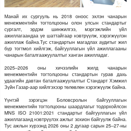
Манай их сургууль нь 2018 оноос эхлэн чанарын
менежментийн тогтолцооны олон улсын стандартыг
сургалт, эрдэм шинжилгээ, мэргэжлийн үйл
ажиллагаандаа үе шаттайгаар нэвтрүүлж, хэрэгжүүлэн
ажиллаж байна.Тус стандартын магадлах аудитыг жил
бүр тогтмол хийлгэж, байгууллагын үйл ажиллагааны
чанарын баталгаажуулалтыг ханган ажилладаг.
2025–2026 оны хичээлийн жилд чанарын
менежментийн тогтолцооны стандартын гурав дахь
удаагийн давтан баталгаажуулалтыг Стандарт Хэмжил
Зүйн Газар-аар хийлгэхээр төлөвлөн хэрэгжүүлж байна.
Үүнтэй зэрэгцэн Боловсролын байгууллагын
менежментийн тогтолцооны шаардлагыг тодорхойлсон
MNS ISO 21001:2021 стандартыг байгууллагын үйл
ажиллагаанд нэвтрүүлэх ажлыг зохион байгуулж байна.
Тус ажлын хүрээнд 2026 оны 2 дугаар сарын 25–27-ны