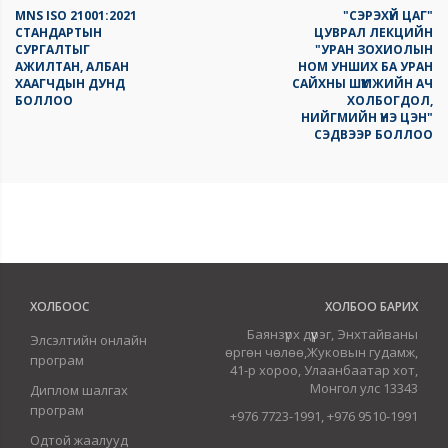
MNS ISO 21001:2021
"СЭРЭХҮЙ ЦАГ"
СТАНДАРТЫН
ЦУВРАЛ ЛЕКЦИЙН
СУРГАЛТЫГ
"УРАН ЗОХИОЛЫН
АЖИЛТАН, АЛБАН
НОМ УНШИХ БА УРАН
ХААГЧДЫН ДУНД
САЙХНЫ ШҮҮМЖИЙН АЧ
БОЛЛОО
ХОЛБОГДОЛ,
НИЙГМИЙН ҮНЭ ЦЭН"
СЭДВЭЭР БОЛЛОО
ХОЛБООС
ХОЛБОО БАРИХ
Баянзүрх дүүрэг, Энхтайваны
Элсэлтийн онлайн
өргөн чөлөө,Жуковын гудамж,
програм
41-р хороо, Улаанбаатар хот,
Монгол улс 13343
Диплом шалгах
програм
+976 7723-1991, +976 9510-1991
Одтой жаалууд