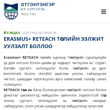
ОТГОНТЭНГЭР
ИХ СУРГУУЛЬ
SINCE 1991
ҮЙЛ ЯВДАЛ
2026 ОНЫ 04 САРЫН 06
ERASMUS+ RETEACH ТӨСЛИЙН ЭЭЛЖИТ
УУЛЗАЛТ БОЛЛОО
Erasmus+ RETEACH
төслийн хүрээнд “Хөтөлбөрийн суралцахуйн
үр дүнг ногоон болон цахим ур чадварт чиглүүлэх нь” сэдэвт
багийн сургалт, хэлэлцүүлэг болж, хөтөлбөрийн үр дүнг
benchmark болон checklist ашиглан үнэлэх, сайжруулах
чиглэл, цаашдын хэрэгжүүлэх арга хэмжээний талаар санал
солилцлоо.
RETEACH төсөл нь
багш боловсролын хөтөлбөрийг ногоон болон
дижитал шилжилтэд нийцүүлэн шинэчлэх зорилготой бөгөөд
энэхүү сургалт, хэлэлцүүлэг нь хөтөлбөрийн чанарыг
сайжруулах, олон улсын шаардлагад нийцүүлэхэд чухал юм.