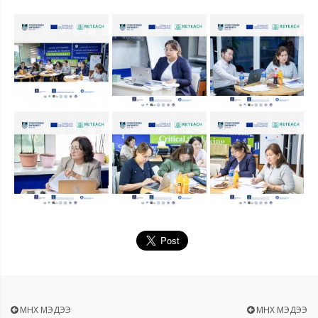
ӨМНӨХ МЭДЭЭ
ӨМНӨХ МЭДЭЭ