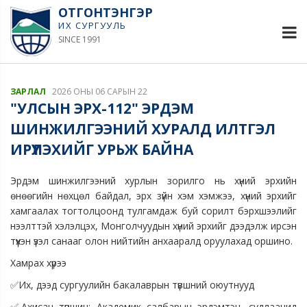
ОТГОНТЭНГЭР
ИХ СУРГУУЛЬ
SINCE 1991
ЗАРЛАЛ
2026 ОНЫ 06 САРЫН 22
"УЛСЫН ЭРХ-112" ЭРДЭМ
ШИНЖИЛГЭЭНИЙ ХУРАЛД ИЛТГЭЛ
ИРҮҮЛЭХИЙГ УРЬЖ БАЙНА
Эрдэм шинжилгээний хурлын зорилго нь хүний эрхийн
өнөөгийн нөхцөл байдал, эрх зүйн хэм хэмжээ, хүний эрхийг
хамгаалах тогтолцоонд тулгамдаж буй сорилт бэрхшээлийг
нээлттэй хэлэлцэх, Монголчуудын хүний эрхийг дээдэлж ирсэн
түүхэн үзэл санааг олон нийтийн анхааралд оруулахад оршино.
Хамрах хүрээ
✅Их, дээд сургуулийн бакалаврын түвшний оюутнууд
✅Ахисан түвшин: Академик салбарын эрдэмтэн, судлаачид