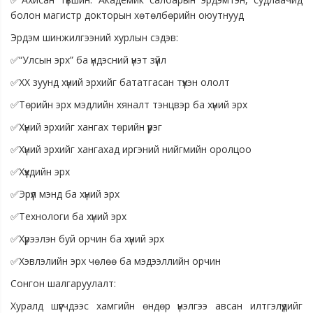
болон магистр докторын хөтөлбөрийн оюутнууд
Эрдэм шинжилгээний хурлын сэдэв:
✅“Улсын эрх” ба үндэсний үнэт зүйл
✅ХХ зуунд хүний эрхийг бататгасан түүхэн ололт
✅Төрийн эрх мэдлийн хяналт тэнцвэр ба хүний эрх
✅Хүний эрхийг хангах төрийн үүрэг
✅Хүний эрхийг хангахад иргэний нийгмийн оролцоо
✅Хүүхдийн эрх
✅Эрүүл мэнд ба хүний эрх
✅Технологи ба хүний эрх
✅Хүрээлэн буй орчин ба хүний эрх
✅Хэвлэлийн эрх чөлөө ба мэдээллийн орчин
Сонгон шалгаруулалт:
Хуралд шүүгчдээс хамгийн өндөр үнэлгээ авсан илтгэлүүдийг