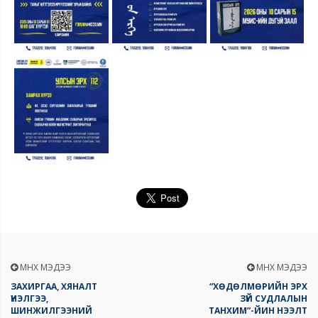
ӨМНӨХ МЭДЭЭ
ӨМНӨХ МЭДЭЭ
ЗАХИРГАА, ХЯНАЛТ
“ХӨДӨЛМӨРИЙН ЭРХ
ҮНЭЛГЭЭ,
ЗҮЙ СУДЛАЛЫН
ШИНЖИЛГЭЭНИЙ
ТАНХИМ”-ЙИН НЭЭЛТ