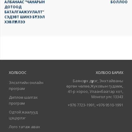
АЛБАНААС “ЧАНАРЫН
БОЛЛОО
ДОТООД
БАТАЛГААЖУУЛАЛТ”
СЭДЭВТ ШИНЭ БҮТЭЭЛ
ХЭВЛҮҮЛЛЭЭ
ХОЛБООС
ХОЛБОО БАРИХ
Баянзүрх дүүрэг, Энхтайваны
Элсэлтийн онлайн
өргөн чөлөө,Жуковын гудамж,
програм
41-р хороо, Улаанбаатар хот,
Монгол улс 13343
Диплом шалгах
програм
+976 7723-1991, +976 9510-1991
Одтой жаалууд
цэцэрлэг
Лого татаж авах