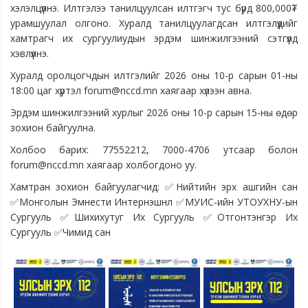
хэлэлцүүлнэ. Илтгэлээ танилцуулсан илтгэгч тус бүрд 800,000₮
урамшуулал олгоно. Хуралд танилцуулагдсан илтгэлүүдийг
хамтрагч их сургуулиудын эрдэм шинжилгээний сэтгүүлд
хэвлүүлнэ.
Хуралд оролцогчдын илтгэлийг 2026 оны 10-р сарын 01-ны
18:00 цаг хүртэл forum@nccd.mn хаягаар хүлээн авна.
Эрдэм шинжилгээний хурлыг 2026 оны 10-р сарын 15-ны өдөр
зохион байгуулна.
Холбоо барих: 77552212, 7000-4706 утсаар болон
forum@nccd.mn хаягаар холбогдоно уу.
Хамтран зохион байгуулагчид: ✅Нийтийн эрх ашгийн сан
✅Монголын Эмнести Интернэшнл ✅МУИС-ийн УТОУХНУ-ын
Сургууль ✅Шихихутуг Их Сургууль ✅Отгонтэнгэр Их
Сургууль ✅Чимид сан