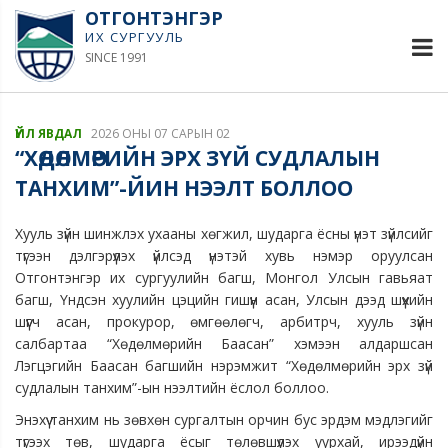
ОТГОНТЭНГЭР
ИХ СУРГУУЛЬ
SINCE 1991
ҮЙЛ ЯВДАЛ
2026 ОНЫ 07 САРЫН 02
“ХӨДӨЛМӨРИЙН ЭРХ ЗҮЙ СУДЛАЛЫН
ТАНХИМ”-ЙИН НЭЭЛТ БОЛЛОО
Хууль зүйн шинжлэх ухааны хөгжил, шударга ёсны үнэт зүйлсийг
түгээн дэлгэрүүлэх үйлсэд үнэтэй хувь нэмэр оруулсан
Отгонтэнгэр их сургуулийн багш, Монгол Улсын гавьяат
багш, Үндсэн хуулийн цэцийн гишүүн асан, Улсын дээд шүүхийн
шүүгч асан, прокурор, өмгөөлөгч, арбитрч, хууль зүйн
салбартаа “Хөдөлмөрийн Баасан” хэмээн алдаршсан
Лэгцэгийн Баасан багшийн нэрэмжит “Хөдөлмөрийн эрх зүй
судлалын танхим”-ын нээлтийн ёслол боллоо.
Энэхүү танхим нь зөвхөн сургалтын орчин бус эрдэм мэдлэгийг
түгээх төв, шударга ёсыг төлөвшүүлэх уурхай, ирээдүйн