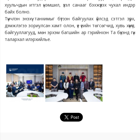
хуульчдын итгэл үнэмшил, үзэл санааг бэхжүүлэх чухал индэр
байх болно.
Түүнчлэн энэхүү танхимыг бүтээн байгуулах үйлсэд сэтгэл зүрх,
дэмжлэгээ зориулсан хамт олон, үе үеийн төгсөгчид, хувь хүмүүс,
байгууллагууд, мөн эрхэм багшийн ар гэрийнхэн Та бүхэнд гүн
талархал илэрхийлье.