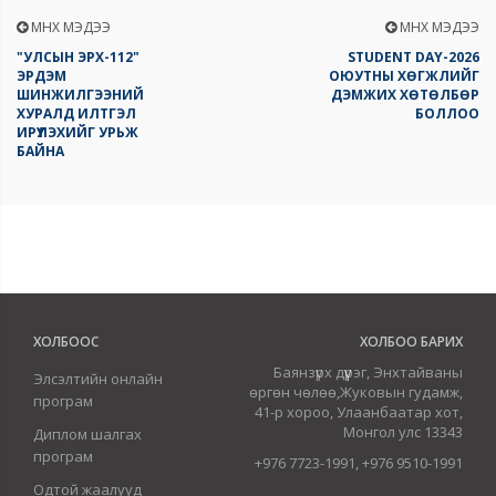
ӨМНӨХ МЭДЭЭ
ӨМНӨХ МЭДЭЭ
"УЛСЫН ЭРХ-112"
STUDENT DAY-2026
ЭРДЭМ
ОЮУТНЫ ХӨГЖЛИЙГ
ШИНЖИЛГЭЭНИЙ
ДЭМЖИХ ХӨТӨЛБӨР
ХУРАЛД ИЛТГЭЛ
БОЛЛОО
ИРҮҮЛЭХИЙГ УРЬЖ
БАЙНА
ХОЛБООС
ХОЛБОО БАРИХ
Баянзүрх дүүрэг, Энхтайваны
Элсэлтийн онлайн
өргөн чөлөө,Жуковын гудамж,
програм
41-р хороо, Улаанбаатар хот,
Монгол улс 13343
Диплом шалгах
програм
+976 7723-1991, +976 9510-1991
Одтой жаалууд