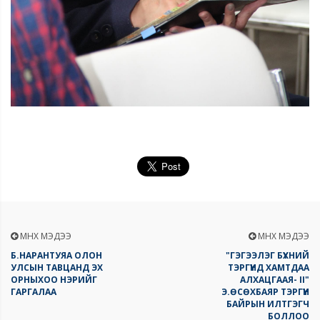
ӨМНӨХ МЭДЭЭ
ӨМНӨХ МЭДЭЭ
Б.НАРАНТУЯА ОЛОН
"ГЭГЭЭЛЭГ БҮХНИЙ
УЛСЫН ТАВЦАНД ЭХ
ТЭРГҮҮНД ХАМТДАА
ОРНЫХОО НЭРИЙГ
АЛХАЦГААЯ- II"
ГАРГАЛАА
Э.ӨСӨХБАЯР ТЭРГҮҮН
БАЙРЫН ИЛТГЭГЧ
БОЛЛОО