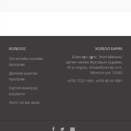
ХОЛБООС
ХОЛБОО БАРИХ
Баянзүрх дүүрэг, Энхтайваны
Элсэлтийн онлайн
өргөн чөлөө,Жуковын гудамж,
програм
41-р хороо, Улаанбаатар хот,
Монгол улс 13343
Диплом шалгах
програм
+976 7723-1991, +976 9510-1991
Одтой жаалууд
цэцэрлэг
Лого татаж авах