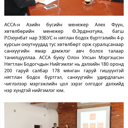
АССА-н Азийн бүсийн менежер Алех Фүүн,
хөтөлбөрийн менежер Ө.Эрдэнэтуяа, багш
Р.Оюунбат нар ЭЗБУС-н нятлан бодох бүртгэлийн 4-р
курсын оюутнуудад тус хөтөлбөрт орж суралцсанаар
санхүүгийн ямар дэмжлэг авч болох талаар
танилцууллаа. АССА буюу Олон Улсын Мэргэшсэн
Нягтлан Бодогчдын Нийгэмлэг нь дэлхийн 180 оронд
200 гаруй салбар 178 мянган гаруй гишүүнтэй
нягтлан бодох бүртгэл, санхүүгийн удирдлагын
чиглэлээр мэргэжлийн цол зэрэг олгодог дэлхийд
нэр хүндтэй нийгэмлэг юм.