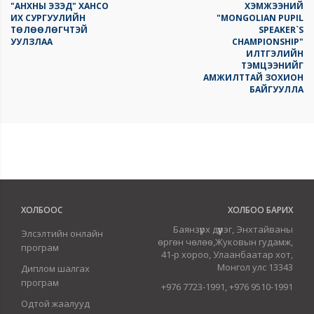
"АНХНЫ ЭЗЭД" ХАНСО
ХЭМЖЭЭНИЙ
ИХ СУРГУУЛИЙН
"MONGOLIAN PUPIL
ТӨЛӨӨЛӨГЧТЭЙ
SPEAKER`S
УУЛЗЛАА
CHAMPIONSHIP"
ИЛТГЭЛИЙН
ТЭМЦЭЭНИЙГ
АМЖИЛТТАЙ ЗОХИОН
БАЙГУУЛЛА
ХОЛБООС
ХОЛБОО БАРИХ
Баянзүрх дүүрэг, Энхтайваны
Элсэлтийн онлайн
өргөн чөлөө,Жуковын гудамж,
програм
41-р хороо, Улаанбаатар хот,
Монгол улс 13343
Диплом шалгах
програм
+976 7723-1991, +976 9510-1991
Одтой жаалууд