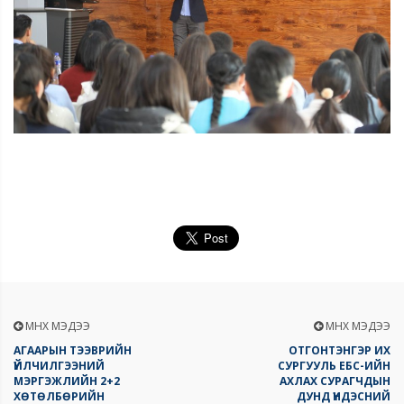
ӨМНӨХ МЭДЭЭ
ӨМНӨХ МЭДЭЭ
АГААРЫН ТЭЭВРИЙН
ОТГОНТЭНГЭР ИХ
ҮЙЛЧИЛГЭЭНИЙ
СУРГУУЛЬ ЕБС-ИЙН
МЭРГЭЖЛИЙН 2+2
АХЛАХ СУРАГЧДЫН
ХӨТӨЛБӨРИЙН
ДУНД ҮНДЭСНИЙ