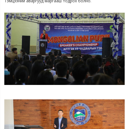
Тэмцээний аваргууд маргааш тодрох болно.