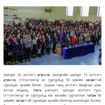
Шилдэг 65 илтгэгч өргөмжлөл, Шилдгийн шилдэг 15 илтгэгч
өргөмжлөл, Отгонтэнгэр их сургуульд 50 хувийн хөнгөлөлттэй
суралцах эрхийн бичиг, Цорын ганц илтгэгч Аваргын цом,
Алтан медаль, Мөнгөн шагналт, Шилдэг илтгэгч тууз,
Отгонтэнгэр их сургуульд нэг жилийн сургалтын төлбөрөөс 80
хувийн хөнгөлөлттэй суралцах эрхийн бичгээр шагнагдах болно.