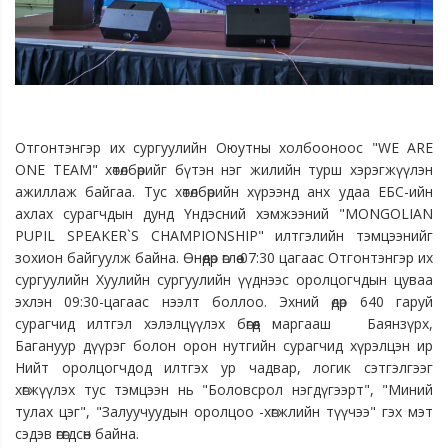
Отгонтэнгэр их сургуулийн Оюутны холбооноос "WE ARE
ONE TEAM" хөтөлбөрийг бүтэн нэг жилийн турш хэрэгжүүлэн
ажиллаж байгаа. Тус хөтөлбөрийн хүрээнд анх удаа ЕБС-ийн
ахлах сурагчдын дунд Үндэсний хэмжээний "MONGOLIAN
PUPIL SPEAKER`S CHAMPIONSHIP" илтгэлийн тэмцээнийг
зохион байгуулж байна. Өнөөдөр өглөө 07:30 цагаас Отгонтэнгэр их
сургуулийн Хуулийн сургуулийн үүднээс оролцогчдын цуваа
эхлэн 09:30-цагаас нээлт боллоо. Эхний өдөр 640 гаруй
сурагчид илтгэл хэлэлцүүлэх бөгөөд маргааш Баянзүрх,
Багануур дүүрэг болон орон нутгийн сурагчид хүрэлцэн ир
Нийт оролцогчдод илтгэх ур чадвар, логик сэтгэлгээг
хөгжүүлэх тус тэмцээн нь "Боловсрол нэгдүгээрт", "Миний
тулах цэг", "Залуучуудын оролцоо -хөгжлийн түүчээ" гэх мэт
сэдэв өгөгдсөн байна.