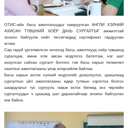
ОТИС-ийн багш ажилтануудыг хамруулсан АНГЛИ ХЭЛНИЙ
АХИСАН ТҮВШНИЙ ХОЁР ДАХЬ СУРГАЛТЫГ амжилттай
зохион байгуулж нийт төгсөгчидөд сертификат гардуулан
өглөө.
Сар гаруй үргэлжилсэн хичээлд багш, ажилтнууд хоёр түвшинд
суралцаж, өмнө олж авсан мэдлэгээ бататгаж, нэг шат
ахиулсан сайхан сургалт боллоо гэж багш нарын төлөөлөл
хаалтын ажиллагааны үеэр илэрхийлж байлаа.
Багш нарын англи хэлний мэдлэгийг дээшлүүлэх, цаашлаад
сургалтын үйл ажиллагааны өдөр тутмын хэрэглээ болгох
шаардлагыг тус сургууль тавьж эхлэх бөгөөд энэ төрлийн
сургалтуудыг ч цаашид шат дараатайгаар зохион байгуулах
юм байна.