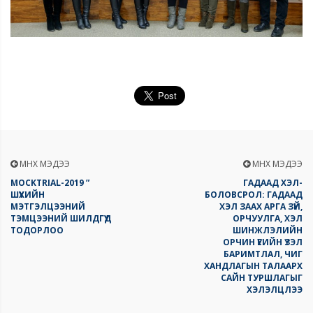
ӨМНӨХ МЭДЭЭ
ӨМНӨХ МЭДЭЭ
MOCKTRIAL-2019 ”
ГАДААД ХЭЛ-
ШҮҮХИЙН
БОЛОВСРОЛ: ГАДААД
МЭТГЭЛЦЭЭНИЙ
ХЭЛ ЗААХ АРГА ЗҮЙ,
ТЭМЦЭЭНИЙ ШИЛДГҮҮД
ОРЧУУЛГА, ХЭЛ
ТОДОРЛОО
ШИНЖЛЭЛИЙН
ОРЧИН ҮЕИЙН ҮЗЭЛ
БАРИМТЛАЛ, ЧИГ
ХАНДЛАГЫН ТАЛААРХ
САЙН ТУРШЛАГЫГ
ХЭЛЭЛЦЛЭЭ