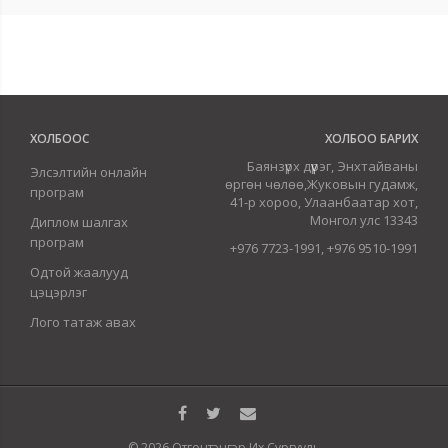
ХОЛБООС
ХОЛБОО БАРИХ
Баянзүрх дүүрэг, Энхтайваны
Элсэлтийн онлайн
өргөн чөлөө,Жуковын гудамж,
програм
41-р хороо, Улаанбаатар хот,
Монгол улс 13343
Диплом шалгах
програм
+976 7723-1991, +976 9510-1991
Одтой жаалууд
цэцэрлэг
Лого татаж авах
© 2026 Отгонтэнгэр Их Сургууль