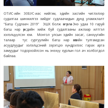
ОТИС-ийн ЭЗБУС-иас нийгэм, эдийн засгийн чиглэлээр
судалгаа шинжилгээ хийдэг судлаачидын дунд уламжлалт
“Багш Судлаач 2019” ЭШХ болж өнгөрлөө. Энэ удаа 10 гаруй
багш нар өөрсдийн хийж буй судалгааны ажлаар илтгэл
хэлэлцүүлсэн юм. Монгол улсын эдийн засаг, санхүүгийн
талаар тус сургуулийн багш нар өнөөгийн тулгамдсан
асуудлуудыг хэлэлцсэний зэрэгцээ хүндрэлээс гарах арга
замуудыг тодорхойлсон нь энэхүү хурлын гол ач холбогдол
байлаа.