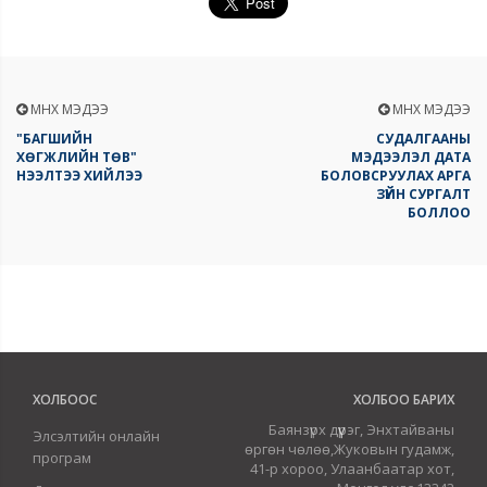
ӨМНӨХ МЭДЭЭ
ӨМНӨХ МЭДЭЭ
"БАГШИЙН
СУДАЛГААНЫ
ХӨГЖЛИЙН ТӨВ"
МЭДЭЭЛЭЛ ДАТА
НЭЭЛТЭЭ ХИЙЛЭЭ
БОЛОВСРУУЛАХ АРГА
ЗҮЙН СУРГАЛТ
БОЛЛОО
ХОЛБООС
ХОЛБОО БАРИХ
Баянзүрх дүүрэг, Энхтайваны
Элсэлтийн онлайн
өргөн чөлөө,Жуковын гудамж,
програм
41-р хороо, Улаанбаатар хот,