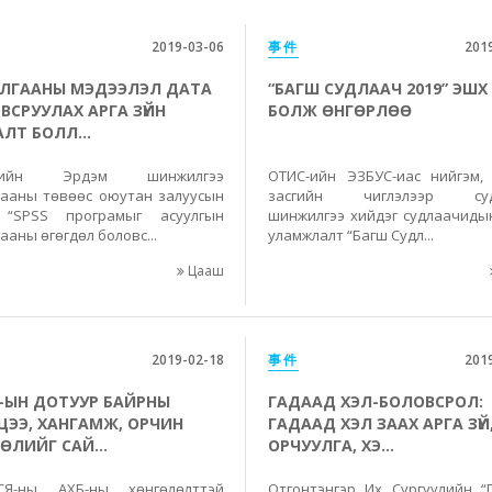
2019-03-06
事件
201
ЛГААНЫ МЭДЭЭЛЭЛ ДАТА
“БАГШ СУДЛААЧ 2019” ЭШХ
ВСРУУЛАХ АРГА ЗҮЙН
БОЛЖ ӨНГӨРЛӨӨ
АЛТ БОЛЛ...
-ийн Эрдэм шинжилгээ
ОТИС-ийн ЭЗБУС-иас нийгэм,
гааны төвөөс оюутан залуусын
засгийн чиглэлээр суд
 “SPSS програмыг асуулгын
шинжилгээ хийдэг судлаачиды
ааны өгөгдөл боловс...
уламжлалт “Багш Судл...
Цааш
2019-02-18
事件
201
-ЫН ДОТУУР БАЙРНЫ
ГАДААД ХЭЛ-БОЛОВСРОЛ:
ЛЦЭЭ, ХАНГАМЖ, ОРЧИН
ГАДААД ХЭЛ ЗААХ АРГА ЗҮЙ
ӨЛИЙГ САЙ...
ОРЧУУЛГА, ХЭ...
СЯ-ны АХБ-ны хөнгөлөлттэй
Отгонтэнгэр Их Сургуулийн “