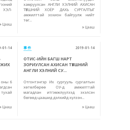
гээний
хамруулсан АНГЛИ ХЭЛНИЙ АХИСАН
 ХЭЛ-
ТҮВШНИЙ ХОЁР ДАХЬ СУРГАЛТЫГ
амжилттай зохион байгуулж нийт
төг...
Цааш
Цааш
9-01-14
事件
2019-01-14
Ь
ОТИС-ИЙН БАГШ НАРТ
МЖИХ
ЗОРИУЛСАН АХИСАН ТҮВШНИЙ
АНГЛИ ХЭЛНИЙ СУ...
 оны 6
Отгонтэнгэр Их сургууль сургалтын
гдсан
хөтөлбөрөө ОУ-д амжилттай
 тухай
магадлан итгэмжлүүлээд эхэлсэн
бөгөөд цаашид дэлхийд хүлээн...
Цааш
Цааш