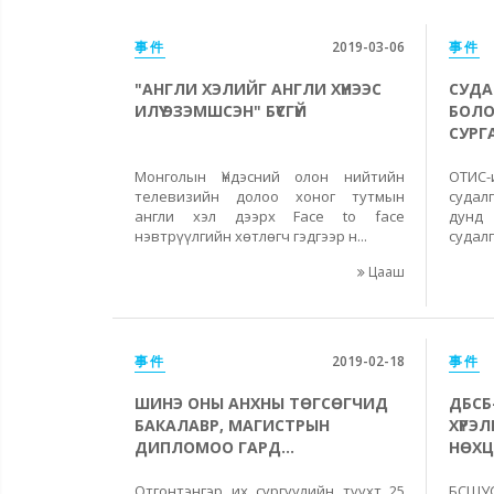
事件
2019-03-06
事件
"АНГЛИ ХЭЛИЙГ АНГЛИ ХҮНЭЭС
СУДА
ИЛҮҮ ЭЗЭМШСЭН" БҮСГҮЙ
БОЛО
СУРГ
Монголын Үндэсний олон нийтийн
ОТИС
телевизийн долоо хоног тутмын
судал
англи хэл дээрх Face to face
дунд
нэвтрүүлгийн хөтлөгч гэдгээр н...
судалг
Цааш
事件
2019-02-18
事件
ШИНЭ ОНЫ АНХНЫ ТӨГСӨГЧИД
ДБСБ
БАКАЛАВР, МАГИСТРЫН
ХҮРЭ
ДИПЛОМОО ГАРД...
НӨХЦ
Отгонтэнгэр их сургуулийн түүхт 25
БСШУ