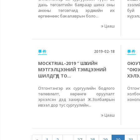
дахь төгсөлтийн баяраар шинэ оны
зээли
анхны төгсөгчид эрдмийн их
буй 
өргөөнөөс бакалаврын боло...
хүрэлц
Цааш
事件
2019-02-18
事件
MOCKTRIAL-2019 ” ШҮҮХИЙН
ОЮУТ
МЭТГЭЛЦЭЭНИЙ ТЭМЦЭЭНИЙ
"ОЮУ
ШИЛДГҮҮД ТО...
ХЭЛЭЛ
Отгонтэнгэр их сургуулийн бодлого
Отгон
төлөвлөлт, хөрөнгө оруулалт
холбо
эрхэлсэн дэд захирал Ж.Золбаярын
хоноги
ивээл дор тус сургуулийн...
Цааш
«
1
2
...
27
28
29
30
31