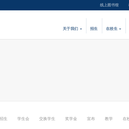
线上图书馆
关于我们
招生
在校生
招生
学生会
交换学生
奖学金
宣布
教学
在