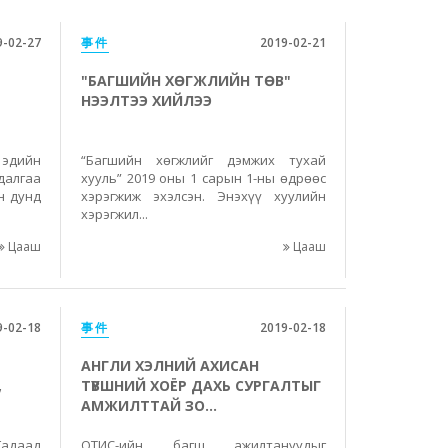
9-02-27
事件
2019-02-21
"БАГШИЙН ХӨГЖЛИЙН ТӨВ"
НЭЭЛТЭЭ ХИЙЛЭЭ
 эдийн
“Багшийн хөгжлийг дэмжих тухай
алгаа
хууль” 2019 оны 1 сарын 1-ны өдрөөс
н дунд
хэрэгжиж эхэлсэн. Энэхүү хуулийн
хэрэгжил...
Цааш
Цааш
9-02-18
事件
2019-02-18
АНГЛИ ХЭЛНИЙ АХИСАН
,
ТҮВШНИЙ ХОЁР ДАХЬ СУРГАЛТЫГ
АМЖИЛТТАЙ ЗО...
Гадаад
ОТИС-ийн багш ажилтануудыг