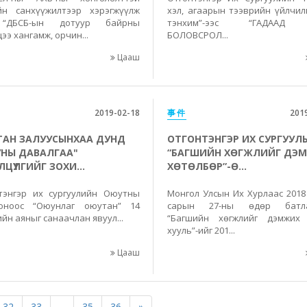
йн санхүүжилтээр хэрэгжүүлж
хэл, агаарын тээврийн үйлчил
“ДБСБ-ын дотуур байрны
тэнхим”-ээс “ГАДААД
ээ хангамж, орчин...
БОЛОВСРОЛ...
Цааш
2019-02-18
事件
201
АН ЗАЛУУСЫНХАА ДУНД
ОТГОНТЭНГЭР ИХ СУРГУУЛ
НЫ ДАВАЛГАА"
“БАГШИЙН ХӨГЖЛИЙГ ДЭ
ЦҮҮЛГИЙГ ЗОХИ...
ХӨТӨЛБӨР”-Ө...
тэнгэр их сургуулийн Оюутны
Монгол Улсын Их Хурлаас 2018
оноос “Оюунлаг оюутан” 14
сарын 27-ны өдөр батла
йн аяныг санаачлан явуул...
“Багшийн хөгжлийг дэмжих
хууль”-ийг 201...
Цааш
32
33
...
35
36
»