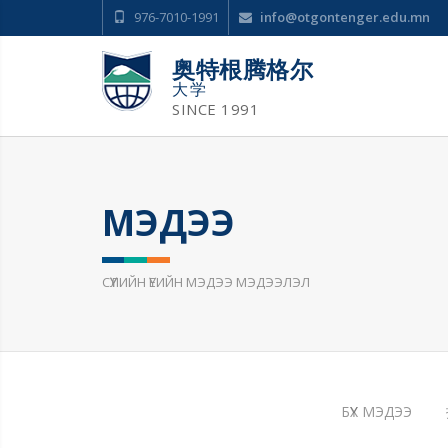
976-7010-1991
info@otgontenger.edu.mn
奥特根腾格尔
大学
SINCE 1991
МЭДЭЭ
СҮҮЛИЙН ҮЕИЙН МЭДЭЭ МЭДЭЭЛЭЛ
БҮХ МЭДЭЭ