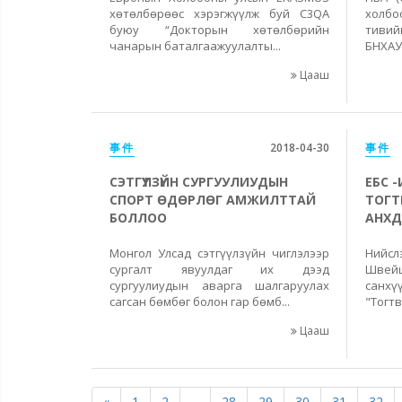
хөтөлбөрөөс хэрэгжүүлж буй C3QA
холбо
буюу “Докторын хөтөлбөрийн
тивий
чанарын баталгаажуулалты...
БНХАУ
Цааш
事件
2018-04-30
事件
СЭТГҮҮЛЗҮЙН СУРГУУЛИУДЫН
ЕБС 
СПОРТ ӨДӨРЛӨГ АМЖИЛТТАЙ
ТОГТ
БОЛЛОО
АНХД
Монгол Улсад сэтгүүлзүйн чиглэлээр
Нийс
сургалт явуулдаг их дээд
Швейц
сургуулиудын аварга шалгаруулах
санх
сагсан бөмбөг болон гар бөмб...
"Тогтв
Цааш
«
1
2
...
28
29
30
31
32