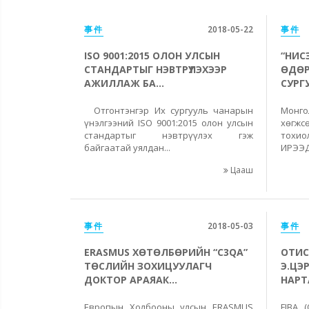
事件
2018-05-22
事件
ISO 9001:2015 ОЛОН УЛСЫН
“НИС
СТАНДАРТЫГ НЭВТРҮҮЛЭХЭЭР
ӨДӨР
АЖИЛЛАЖ БА...
СУРГ
Отгонтэнгэр Их сургууль чанарын
Монг
үнэлгээний ISO 9001:2015 олон улсын
хөг
стандартыг нэвтрүүлэх гэж
тохи
байгаатай уялдан...
ИРЭЭДҮ
Цааш
事件
2018-05-03
事件
ERASMUS ХӨТӨЛБӨРИЙН “C3QA”
ОТИС
ТӨСЛИЙН ЗОХИЦУУЛАГЧ
Э.ЦЭ
ДОКТОР АРАЯАК...
НАРТА
Европын Холбооны улсын ERASMUS
FIBA 