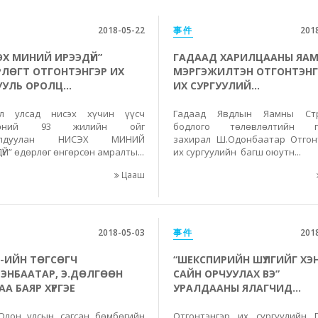
2018-05-22
事件
201
ЭХ МИНИЙ ИРЭЭДҮЙ”
ГАДААД ХАРИЛЦААНЫ ЯА
ЛӨГТ ОТГОНТЭНГЭР ИХ
МЭРГЭЖИЛТЭН ОТГОНТЭНГ
УУЛЬ ОРОЛЦ...
ИХ СУРГУУЛИЙ...
ол улсад нисэх хүчин үүсч
Гадаад Явдлын Яамны Стр
жсөний 93 жилийн ойг
бодлого төлөвлөлтийн г
олдуулан НИСЭХ МИНИЙ
захирал Ш.Одонбаатар Отгон
Й” өдөрлөг өнгөрсөн амралты...
их сургуулийн багш оюутн...
Цааш
2018-05-03
事件
201
-ИЙН ТӨГСӨГЧ
“ШЕКСПИРИЙН ШҮЛГИЙГ ХЭ
РЭНБААТАР, Э.ДӨЛГӨӨН
САЙН ОРЧУУЛАХ ВЭ”
А БАЯР ХҮРГЭЕ
УРАЛДААНЫ ЯЛАГЧИД...
(Олон улсын сагсан бөмбөгийн
Отгонтэнгэр их сургуулийн 