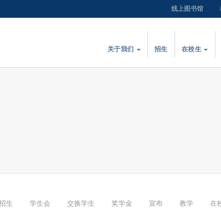
线上图书馆
关于我们
招生
在校生
招生
学生会
交换学生
奖学金
宣布
教学
在