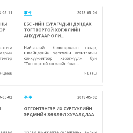
8-05-11
事件
2018-05-04
МНЫ
ЕБС -ИЙН СУРАГЧДЫН ДУНДАХ
ЭР
ТОГТВОРТОЙ ХӨГЖЛИЙН
АНХДУГААР ОЛИ...
атеги
Нийслэлийн боловсролын газар,
азрын
Швейцарийн хөгжлийн агентлагын
тэнгэр
санхүүжилтээр хэрэгжүүлж буй
"Тогтвортой хөгжлийн боло...
Цааш
Цааш
8-05-02
事件
2018-05-02
Н
ОТГОНТЭНГЭР ИХ СУРГУУЛИЙН
ЭРДМИЙН ЗӨВЛӨЛ ХУРАЛДЛАА
Гадаад
Эрдэм шинжилгээ судалгааны ажлын