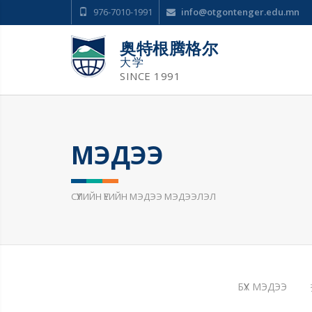
976-7010-1991
info@otgontenger.edu.mn
奥特根腾格尔
大学
SINCE 1991
МЭДЭЭ
СҮҮЛИЙН ҮЕИЙН МЭДЭЭ МЭДЭЭЛЭЛ
БҮХ МЭДЭЭ