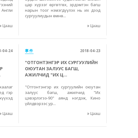
гээний
цар хүрээг өргөтгөх, эрдэмтэн багш
 Англи
нарын тоог нэмэгдүүлэх нь их дээд
сургуулиудын өмнө...
Цааш
Цааш
8-04-24
事件
2018-04-23
"ОТГОНТЭНГЭР ИХ СУРГУУЛИЙН
Р
ОЮУТАН ЗАЛУУС БАГШ,
.
АЖИЛЧИД "ИХ Ц...
хаалаг
"Отгонтэнгэр их сургуулийн оюутан
ед гэр
залуус багш, ажилчид "Их
хүүхэд
цэвэрлэгээ-90" аянд нэгдэж, Кино
үйлдвэрээс ур...
Цааш
Цааш