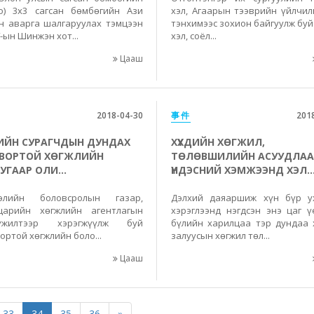
о) 3x3 сагсан бөмбөгийн Ази
хэл, Агаарын тээврийн үйлчил
н аварга шалгаруулах тэмцээн
тэнхимээс зохион байгуулж буй
-ын Шинжэн хот...
хэл, соёл...
Цааш
2018-04-30
事件
201
-ИЙН СУРАГЧДЫН ДУНДАХ
ХҮҮХДИЙН ХӨГЖИЛ,
ВОРТОЙ ХӨГЖЛИЙН
ТӨЛӨВШИЛИЙН АСУУДЛАА
УГААР ОЛИ...
ҮНДЭСНИЙ ХЭМЖЭЭНД ХЭЛ..
лэлийн боловсролын газар,
Дэлхий даяаршиж хүн бүр у
арийн хөгжлийн агентлагын
хэрэглээнд нэгдсэн энэ цаг ү
үүжилтээр хэрэгжүүлж буй
бүлийн харилцаа тэр дундаа 
ортой хөгжлийн боло...
залуусын хөгжил төл...
Цааш
33
34
35
36
»