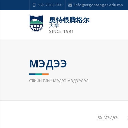
976-7010-1991
info@otgontenger.edu.mn
奥特根腾格尔
大学
SINCE 1991
МЭДЭЭ
СҮҮЛИЙН ҮЕИЙН МЭДЭЭ МЭДЭЭЛЭЛ
БҮХ МЭДЭЭ