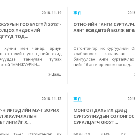
2018-11-19
事件
201
ЖУУРЫН ГОО БҮСГҮЙ 2018"-
ОТИС-ИЙН "АНГИ СУРТАЛЧ
ОЛЦОХ ҮНДЭСНИЙ
АЯН" ӨРСӨЛДӨӨНТЭЙ БОЛЖ ӨНГӨРЛ
ГҮҮД ТОД...
үй хүний мөн чанар, ариун
Отгонтэнгэр их сургуулийн 
н сэтгэлийн үнэ цэнийг охид
холбооноос санаачлан з
үйчүүддээ таниулан түгээх
байгуулсан Анги сурталчла
готой “МАНЖУУРЫН...
нийт 16 анги оролцож өрсөлд...
Цааш
2018-11-13
事件
201
У-Н ИРГЭДИЙН МУ-Г ЗОРИХ
МОНГОЛ ДАХЬ ИХ ДЭЭД
Л ЖУУЛЧЛАЛЫН
СУРГУУЛИУДЫН СОЛОНГОС
ЕТИНГИЙГ Х...
СУРАЛЦАГЧ ОЮУТ...
арын 12-нд Отгонтэнгэр их
МОНГОЛ ДАХЬ ИХ 