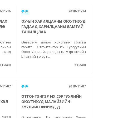
8-11-16
事件
2018-11-14
ЛАХ
ОУ-ЫН ХАРИЛЦААНЫ ОЮУТНУУД
ӨӨ
ГАДААД ХАРИЛЦААНЫ ЯАМТАЙ
ТАНИЛЦЛАА
Оюутны
Өнгөрөгч долоо хоногийн Лхагва
охион
гаригт Отгонтэнгэр Их Сургуулийн
х аянд
Олон Улсын Харилцааны мэргэжлийн
I, II ангийн оюут...
Цааш
Цааш
8-11-07
事件
2018-11-07
ОТГОНТЭНГЭР ИХ СУРГУУЛИЙН
 ХЭЛ
ОЮУТНУУД МАЛАЙЗИЙН
ХУУЛИЙН ФИРМД Д...
ДЭЭД
Отгонтэнгэр Их сургуулийн Хууль