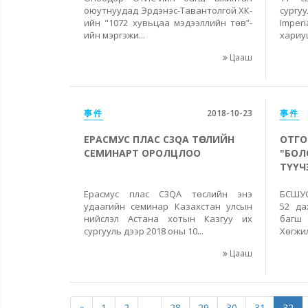
оюутнуудад Эрдэнэс-Тавантолгой ХК-
сургу
ийн "1072 хувьцаа мэдээллийн төв”-
Imper
ийн мэргэжи...
хариу
Цааш
事件
2018-10-23
事件
ЕРАСМУС ПЛАС C3QA ТӨСЛИЙН
ОТГО
СЕМИНАРТ ОРОЛЦЛОО
"БОЛ
ТҮҮЧЭ
Ерасмус плас C3QA төслийн энэ
БСШУС
удаагийн семинар Казахстан улсын
52 да
нийслэл Астана хотын Казгуу их
баг
сургууль дээр 2018 оны 10...
Хөгжил
Цааш
«
1
2
...
28
29
30
31
32