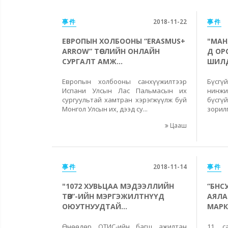
事件
2018-11-22
事件
ЕВРОПЫН ХОЛБООНЫ “ERASMUS+
"МАН
ARROW” ТӨСЛИЙН ОНЛАЙН
Д ОР
СУРГАЛТ АМЖ...
ШИЛД
Европын холбооны санхүүжилтээр
Бүсг
Испани Улсын Лас Пальмасын их
нинжи
сургуультай хамтран хэрэгжүүлж буй
бүсг
Монгол Улсын их, дээд су...
зорил
Цааш
事件
2018-11-14
事件
"1072 ХУВЬЦАА МЭДЭЭЛЛИЙН
“БНС
ТӨВ”-ИЙН МЭРГЭЖИЛТНҮҮД
АЯЛА
ОЮУТНУУДТАЙ...
МАРК
Өнөөдөр ОТИС-ийн багш ажилтан
11 с