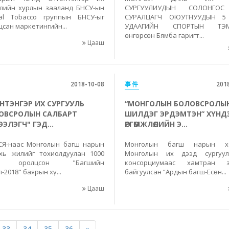
улийн хурлын зааланд БНСУ-ын
СУРГУУЛИУДЫН СОЛОНГО
ial Tobacco группын БНСУ-ыг
СУРАЛЦАГЧ ОЮУТНУУДЫН 5
цсан маркетингийн...
УДААГИЙН СПОРТЫН ТЭ
өнгөрсөн Бямба гаригт...
Цааш
2018-10-08
事件
201
НТЭНГЭР ИХ СУРГУУЛЬ
“МОНГОЛЫН БОЛОВСРОЛЫ
ОВСРОЛЫН САЛБАРТ
ШИЛДЭГ ЭРДЭМТЭН” ХҮНД
ЭЛЭГЧ" ГЭД...
ӨРГӨМЖЛӨЛИЙН Э...
Я-наас Монголын багш нарын
Монголын багш нарын хо
хь жилийг тохиолдуулан 1000
Монголын их дээд сургуул
ш оролцсон "Багшийн
консорциумаас хамтран з
-2018" баярын хү...
байгуулсан “Ардын багш-Есөн...
Цааш
33
34
35
36
»