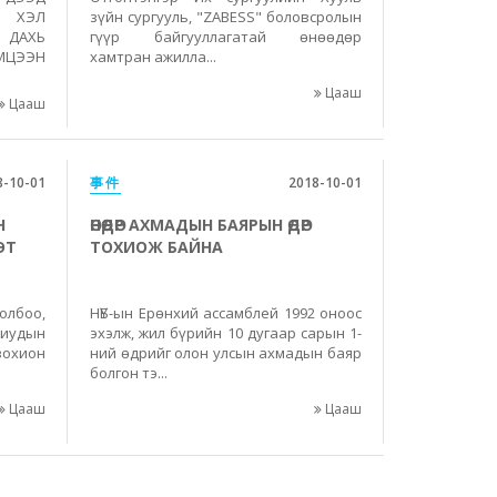
С ХЭЛ
зүйн сургууль, "ZABESS" боловсролын
 ДАХЬ
гүүр байгууллагатай өнөөдөр
МЦЭЭН
хамтран ажилла...
Цааш
Цааш
8-10-01
事件
2018-10-01
Н
ӨНӨӨДӨР АХМАДЫН БАЯРЫН ӨДӨР
ЭТ
ТОХИОЖ БАЙНА
лбоо,
НҮБ-ын Ерөнхий ассамблей 1992 оноос
иудын
эхэлж, жил бүрийн 10 дугаар сарын 1-
охион
ний өдрийг олон улсын ахмадын баяр
болгон тэ...
Цааш
Цааш