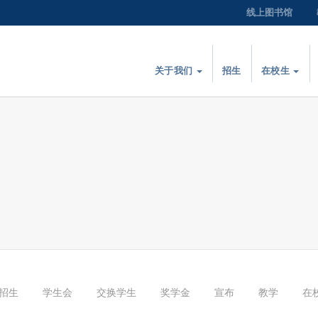
线上图书馆
关于我们
招生
在校生
招生
学生会
交换学生
奖学金
宣布
教学
在