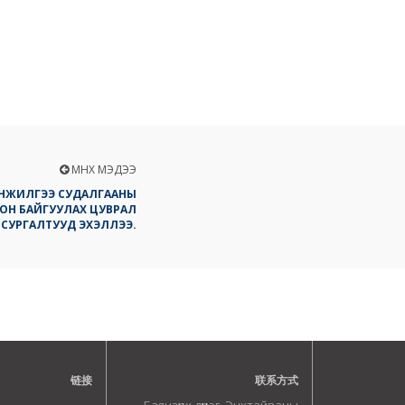
ӨМНӨХ МЭДЭЭ
НЖИЛГЭЭ СУДАЛГААНЫ
ОН БАЙГУУЛАХ ЦУВРАЛ
СУРГАЛТУУД ЭХЭЛЛЭЭ.
链接
联系方式