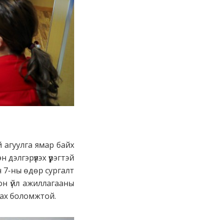
 агуулга ямар байх
элгэрүүлэх үүрэгтэй
н 7-ны өдөр сургалт
он үйл ажиллагааны
лцах боломжтой.