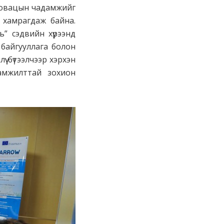
нновацын чадамжийг
 хамрагдаж байна.
” сэдвийн хүрээнд
 байгууллага болон
 бүтээлчээр хэрхэн
амжилттай зохион