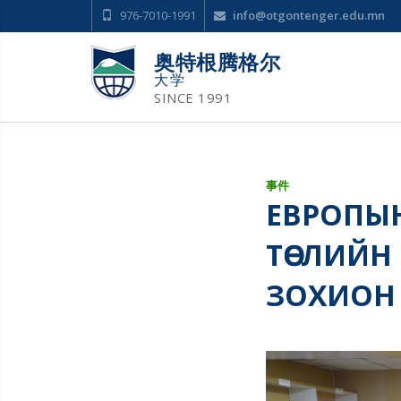
976-7010-1991
info@otgontenger.edu.mn
奥特根腾格尔
大学
SINCE 1991
事件
ЕВРОПЫН
ТӨСЛИЙН
ЗОХИОН