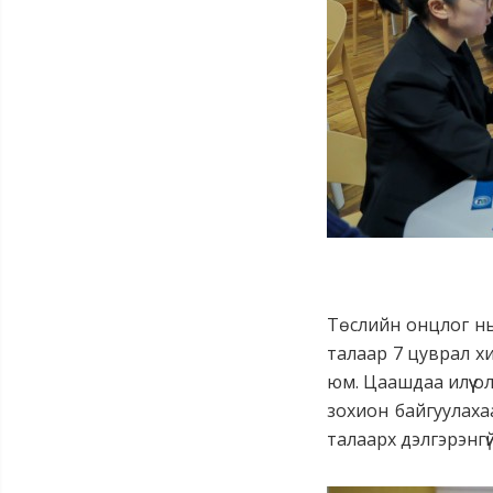
Төслийн онцлог нь
талаар 7 цуврал хи
юм. Цаашдаа илүү о
зохион байгуулаха
талаарх дэлгэрэнгү