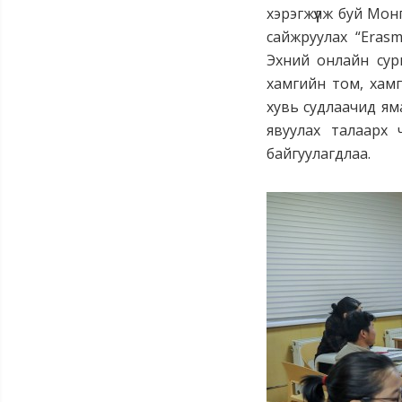
хэрэгжүүлж буй Мо
сайжруулах “Eras
Эхний онлайн сур
хамгийн том, хамг
хувь судлаачид ям
явуулах талаарх
байгуулагдлаа.