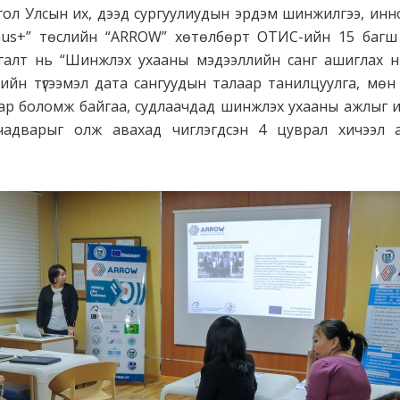
нгол Улсын их, дээд сургуулиудын эрдэм шинжилгээ, и
mus+” төслийн “ARROW” хөтөлбөрт ОТИС-ийн 15 багш
галт нь “Шинжлэх ухааны мэдээллийн санг ашиглах нь
ийн түгээмэл дата сангуудын талаар танилцуулга, мөн
ар боломж байгаа, судлаачдад шинжлэх ухааны ажлыг илүү
 чадварыг олж авахад чиглэгдсэн 4 цуврал хичээл 