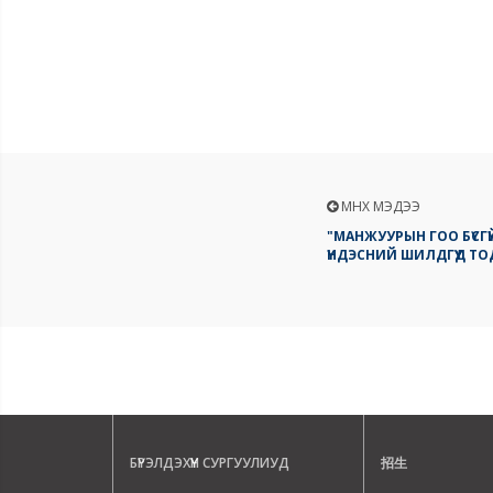
ӨМНӨХ МЭДЭЭ
"МАНЖУУРЫН ГОО БҮСГҮ
ҮНДЭСНИЙ ШИЛДГҮҮД Т
БҮРЭЛДЭХҮҮН СУРГУУЛИУД
招生