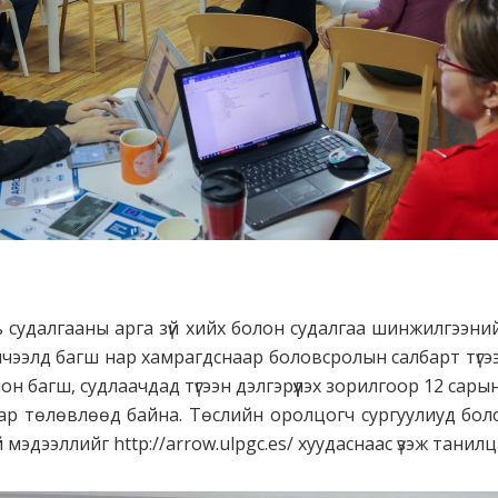
 судалгааны арга зүй хийх болон судалгаа шинжилгээний
чээлд багш нар хамрагдснаар боловсролын салбарт түгээн д
лон багш, судлаачдад түгээн дэлгэрүүлэх зорилгоор 12 сары
ар төлөвлөөд байна. Төслийн оролцогч сургуулиуд бол
й мэдээллийг http://arrow.ulpgc.es/ хуудаснаас үзэж тани