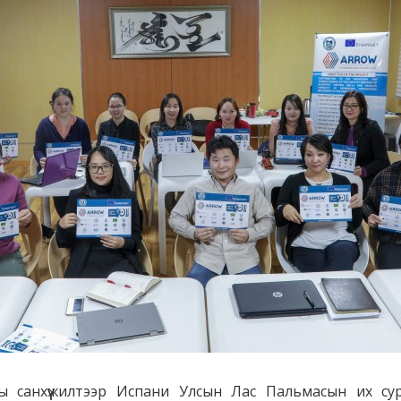
 санхүүжилтээр Испани Улсын Лас Пальмасын их су