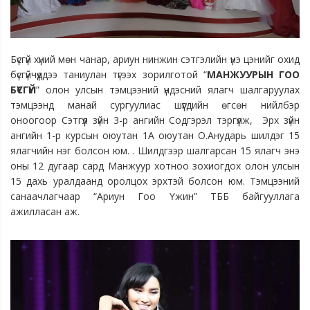
Бүсгүй хүний мөн чанар, ариун нинжин сэтгэлийн үнэ цэнийг охид
бүсгүйчүүддээ таниулан түгээх зорилготой “
МАНЖУУРЫН ГОО
БҮСГҮЙ
” олон улсын тэмцээний үндэсний ялагч шалгаруулах
тэмцээнд манай сургуулиас шүүгдийн өгсөн нийлбэр
оноогоор Сэтгүүл зүйн 3-р ангийн Содгэрэл тэргүүлж, Эрх зүйн
ангийн 1-р курсын оюутан 1А оюутан О.Анударь шилдэг 15
ялагчийн нэг болсон юм. . Шилдгээр шалгарсан 15 ялагч энэ
оны 12 дугаар сард Манжуур хотноо зохиогдох олон улсын
15 дахь уралдаанд оролцох эрхтэй болсон юм. Тэмцээний
санаачлагчаар “Ариун Гоо Үжин” ТББ байгууллага
ажилласан аж.