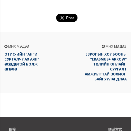
ӨМНӨХ МЭДЭЭ
ӨМНӨХ МЭДЭЭ
ОТИС-ИЙН "АНГИ
ЕВРОПЫН ХОЛБООНЫ
СУРТАЛЧЛАХ АЯН"
“ERASMUS+ ARROW”
ӨРСӨЛДӨӨНТЭЙ БОЛЖ
ТӨСЛИЙН ОНЛАЙН
ӨНГӨРЛӨӨ
СУРГАЛТ
АМЖИЛТТАЙ ЗОХИОН
БАЙГУУЛАГДЛАА
链接
联系方式