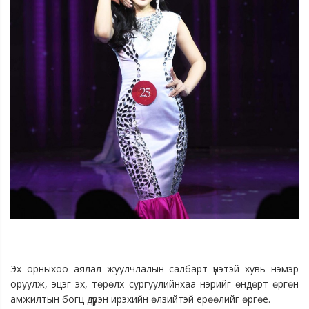
Эх орныхоо аялал жуулчлалын салбарт үнэтэй хувь нэмэр
оруулж, эцэг эх, төрөлх сургуулийнхаа нэрийг өндөрт өргөн
амжилтын богц дүүрэн ирэхийн өлзийтэй ерөөлийг өргөе.