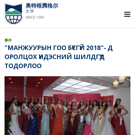
奥特根腾格尔
大学
SINCE 1991
事件
"МАНЖУУРЫН ГОО БҮСГҮЙ 2018"- Д
ОРОЛЦОХ ҮНДЭСНИЙ ШИЛДГҮҮД
ТОДОРЛОО