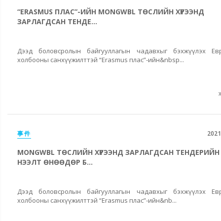
“ERASMUS ПЛАС”-ИЙН MONGWBL ТӨСЛИЙН ХҮРЭЭНД
ЗАРЛАГДСАН ТЕНДЕ...
Дээд боловсролын байгууллагын чадавхыг бэхжүүлэх Ев
холбооны санхүүжилттэй “Erasmus плас”-ийн&nbsp...
事件
2021
MONGWBL ТӨСЛИЙН ХҮРЭЭНД ЗАРЛАГДСАН ТЕНДЕРИЙН
НЭЭЛТ ӨНӨӨДӨР Б...
Дээд боловсролын байгууллагын чадавхыг бэхжүүлэх Ев
холбооны санхүүжилттэй “Erasmus плас”-ийн&nb...