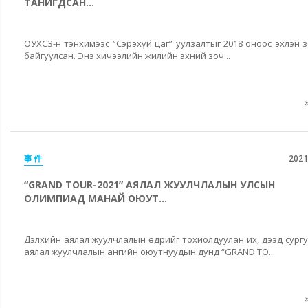
ТАНИГДСАН...
ОУХСЗ-н тэнхимээс “Сэрэхүй цаг” уулзалтыг 2018 оноос эхлэн 
байгуулсан. Энэ хичээлийн жилийн эхний зоч...
事件
2021
“GRAND TOUR-2021” АЯЛАЛ ЖУУЛЧЛАЛЫН УЛСЫН
ОЛИМПИАД МАНАЙ ОЮУТ...
Дэлхийн аялал жуулчлалын өдрийг тохиолдуулан их, дээд сург
аялал жуулчлалын ангийн оюутнуудын дунд “GRAND TO...