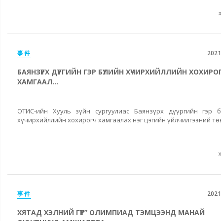
事件
2021
БАЯНЗҮРХ ДҮҮРГИЙН ГЭР БҮЛИЙН ХҮЧИРХИЙЛЛИЙН ХОХИРО
ХАМГААЛ...
ОТИС-ийн Хууль зүйн сургуулиас Баянзүрх дүүргийн гэр б
хүчирхийллийн хохирогч хамгаалах нэг цэгийн үйлчилгээний төв
事件
2021
ХЯТАД ХЭЛНИЙ ГҮҮР” ОЛИМПИАД ТЭМЦЭЭНД МАНАЙ