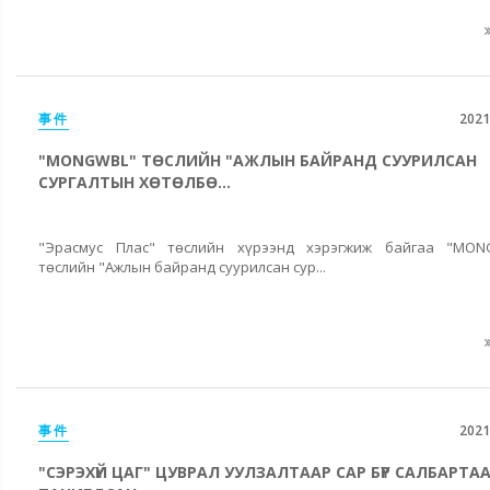
事件
2021
"MONGWBL" ТӨСЛИЙН "АЖЛЫН БАЙРАНД СУУРИЛСАН
СУРГАЛТЫН ХӨТӨЛБӨ...
"Эрасмус Плас" төслийн хүрээнд хэрэгжиж байгаа "MON
төслийн "Ажлын байранд суурилсан сур...
事件
2021
"СЭРЭХҮЙ ЦАГ" ЦУВРАЛ УУЛЗАЛТААР САР БҮР САЛБАРТА