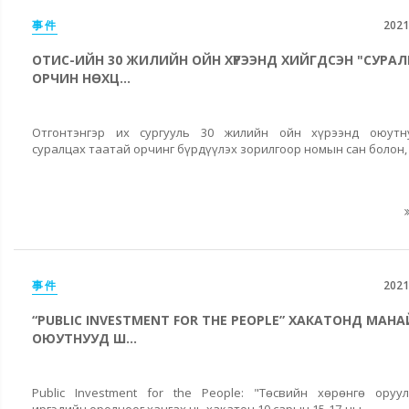
事件
2021
ОТИС-ИЙН 30 ЖИЛИЙН ОЙН ХҮРЭЭНД ХИЙГДСЭН "СУРА
ОРЧИН НӨХЦ...
Отгонтэнгэр их сургууль 30 жилийн ойн хүрээнд оюутн
суралцах таатай орчинг бүрдүүлэх зорилгоор номын сан болон, 
事件
2021
“PUBLIC INVESTMENT FOR THE РEOPLE” ХАКАТОНД МАНА
ОЮУТНУУД Ш...
Public Investment for the People: "Төсвийн хөрөнгө оруу
иргэдийн оролцоог хангах нь хакатон 10 сарын 15-17-ны...