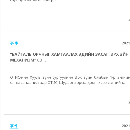
事件
2021
“БАЙГАЛЬ ОРЧНЫГ ХАМГААЛАХ ЭДИЙН ЗАСАГ, ЭРХ ЗҮЙН
МЕХАНИЗМ” СЭ...
ОТИС-ийн Хууль зүйн сургуулийн Эрх зүйн бямбын 1-р ангий
олны санаачилгаар ОТИС, Шударга өрсөлдөөн, хэрэглэгчийн...
事件
2021