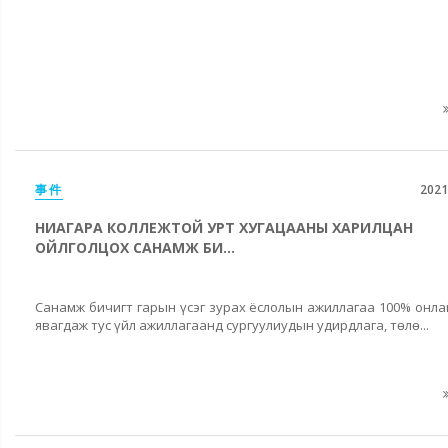
事件
2021
НИАГАРА КОЛЛЕЖТОЙ УРТ ХУГАЦААНЫ ХАРИЛЦАН
ОЙЛГОЛЦОХ САНАМЖ БИ...
Санамж бичигт гарын үсэг зурах ёслолын ажиллагаа 100% онл
явагдаж тус үйл ажиллагаанд сургуулиудын удирдлага, төлө...