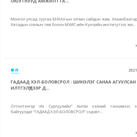
ОЮУТНУУД АМЖИЛТТА...
Монгол улсад суугаа БНХАУ-ын элчин сайдын яам, Улаанбаата
Хятадын соёлын төв болон МУИС-ийн Күнзийн институтээс жи...
事件
2021
ГАДААД ХЭЛ-БОЛОВСРОЛ : ШИНЭЛЭГ САНАА АГУУЛСАН
ИЛТГЭЛҮҮДЭЭР Д...
Отгонтэнгэр Их Сургуулийн” Англи хэлний тэнхимээс з
байгуулдаг “ГАДААД ХЭЛ-БОЛОВСРОЛ” сэдэвт...