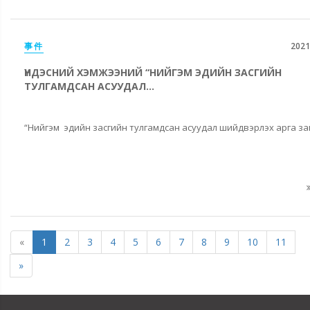
事件
2021
ҮНДЭСНИЙ ХЭМЖЭЭНИЙ “НИЙГЭМ ЭДИЙН ЗАСГИЙН
ТУЛГАМДСАН АСУУДАЛ...
“Нийгэм эдийн засгийн тулгамдсан асуудал шийдвэрлэх арга зам
«
1
2
3
4
5
6
7
8
9
10
11
»