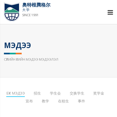
奥特根腾格尔
大学
SINCE 1991
МЭДЭЭ
СҮҮЛИЙН ҮЕИЙН МЭДЭЭ МЭДЭЭЛЭЛ
БҮХ МЭДЭЭ
招生
学生会
交换学生
奖学金
宣布
教学
在校生
事件