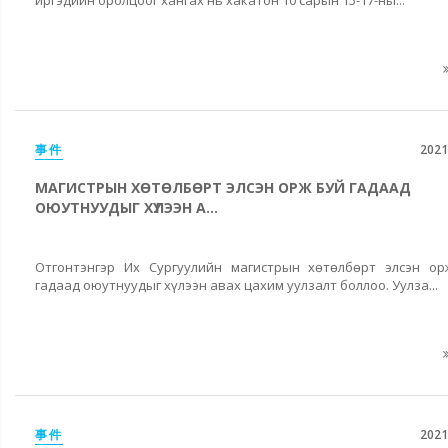
事件
2021
МАГИСТРЫН ХӨТӨЛБӨРТ ЭЛСЭН ОРЖ БУЙ ГАДААД
ОЮУТНУУДЫГ ХҮЛЭЭН А...
Отгонтэнгэр Их Сургуулийн магистрын хөтөлбөрт элсэн ор
гадаад оюутнуудыг хүлээн авах цахим уулзалт боллоо. Уулза...
事件
2021