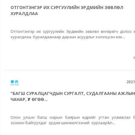
ОТГОНТЭНГЭР ИХ СУРГУУЛИЙН ЭРДМИЙН ЗӨВЛӨЛ
ХУРАЛДЛАА
Отгонтэнгэр их сургуулийн Эрдмийн зөвлөл өнгөрөгч долоо 
хуралдлаа. Хуралдаанаар дараах асуудлыг хэлэлцсэн юм....
事件
2021
"БАГШ СУРАЛЦАГЧДЫН СУРГАЛТ, СУДАЛГААНЫ АЖЛЫН
ЧАНАР, ҮР ӨГӨӨ...
Олон улсын багш нарын баярын өдрийг угтан уламжлал б
зохион байгуулдаг эрдэм шинжилгээний хурлаар&n...