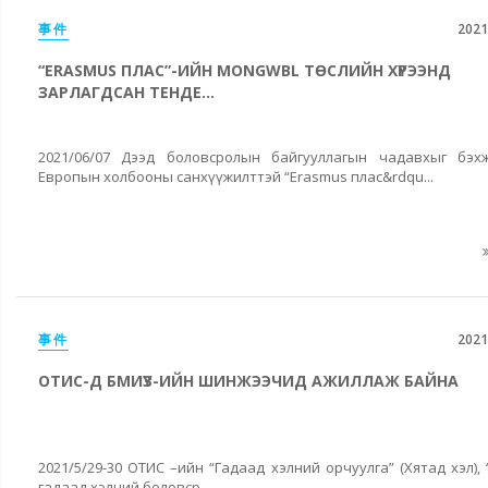
事件
2021
“ERASMUS ПЛАС”-ИЙН MONGWBL ТӨСЛИЙН ХҮРЭЭНД
ЗАРЛАГДСАН ТЕНДЕ...
2021/06/07 Дээд боловсролын байгууллагын чадавхыг бэхж
Европын холбооны санхүүжилттэй “Erasmus плас&rdqu...
事件
2021
ОТИС-Д БМИҮЗ-ИЙН ШИНЖЭЭЧИД АЖИЛЛАЖ БАЙНА
2021/5/29-30 ОТИС –ийн “Гадаад хэлний орчуулга” (Хятад хэл), 
гадаад хэлний боловср...