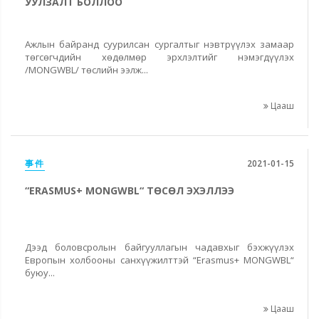
УУЛЗАЛТ БОЛЛОО
Ажлын байранд суурилсан сургалтыг нэвтрүүлэх замаар
төгсөгчдийн хөдөлмөр эрхлэлтийг нэмэгдүүлэх
/MONGWBL/ төслийн ээлж...
Цааш
事件
2021-01-15
“ERASMUS+ MONGWBL“ ТӨСӨЛ ЭХЭЛЛЭЭ
Дээд боловсролын байгууллагын чадавхыг бэхжүүлэх
Европын холбооны санхүүжилттэй “Erasmus+ MONGWBL“
буюу...
Цааш