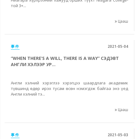
той 3+...
Цааш
事件
2021-05-04
“WHEN THERE’S A WILL, THERE IS A WAY” СЭДЭВТ
АНГЛИ ХЭЛЭЭР УР...
Англи хэлний хэрэглээ хэрэгцээ шаардлага академик
түвшинд өдөр ирэх тусам өсөн нэмэгдэж байгаа энэ үед
Англи хэлний тэ...
Цааш
事件
2021-05-03