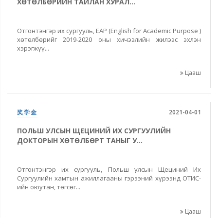
ХӨТӨЛБӨРИЙН ТАЙЛАН ХУРАЛ...
Отгонтэнгэр их сургууль, EAP (English for Academic Purpose )
хөтөлбөрийг 2019-2020 оны хичээлийн жилээс эхлэн
хэрэгжүү...
Цааш
奖学金
2021-04-01
ПОЛЬШ УЛСЫН ЩЕЦИНИЙ ИХ СУРГУУЛИЙН
ДОКТОРЫН ХӨТӨЛБӨРТ ТАНЫГ У...
Отгонтэнгэр их сургууль, Польш улсын Щециний Их
Сургуулийн хамтын ажиллагааны гэрээний хүрээнд ОТИС-
ийн оюутан, төгсөг...
Цааш