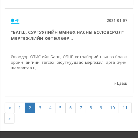
事件
2021-01-07
"БАГШ, СУРГУУЛИЙН ӨМНӨХ НАСНЫ БОЛОВСРОЛ"
МЭРГЭЖЛИЙН ХӨТӨЛБӨР...
Өнөөдөр ОТИС-ийн Багш, СӨНБ хөтөлбөрийн эчнээ болон
оройн ангийн төгсөх оюутнуудаас мэргэжил арга зүйн
шалгалтаа ц...
Цааш
«
1
2
3
4
5
6
7
8
9
10
11
»