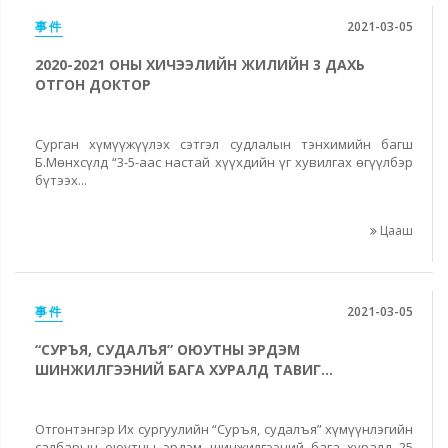
事件
2021-03-05
2020-2021 ОНЫ ХИЧЭЭЛИЙН ЖИЛИЙН 3 ДАХЬ
ОТГОН ДОКТОР
Сурган хүмүүжүүлэх сэтгэл судлалын тэнхимийн багш
Б.Мөнхсүлд “3-5-аас настай хүүхдийн үг хувилгах өгүүлбэр
бүтээх...
Цааш
事件
2021-03-05
“СУРЪЯ, СУДАЛЪЯ” ОЮУТНЫ ЭРДЭМ
ШИНЖИЛГЭЭНИЙ БАГА ХУРАЛД ТАВИГ...
Отгонтэнгэр Их сургуулийн “Суръя, судалъя” хүмүүнлэгийн
салбарын оюутны эрдэм шинжилгээний бага хуралд 25