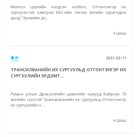
Монгол цэргийн нэгдсэн холбоo, Отгонтэнгэр их
сургуультай хамтран EБС-ийн төгсөх ангийн сурагчдын
дунд “Эрхмийн дэ...
Цааш
事件
2021-03-11
ТРАНСИЛВАНИЙН ИХ СУРГУУЛЬД ОТГОНТЭНГЭР ИХ
СУРГУУЛИЙН ЭРДЭМТ...
Румын улсын Дракулагийн цамхгийн хажууд байрлах 70
жилийн түүхтэй Трансилванийн их сургуульд Отгонтэнгэр
их сургуулийн э...
Цааш