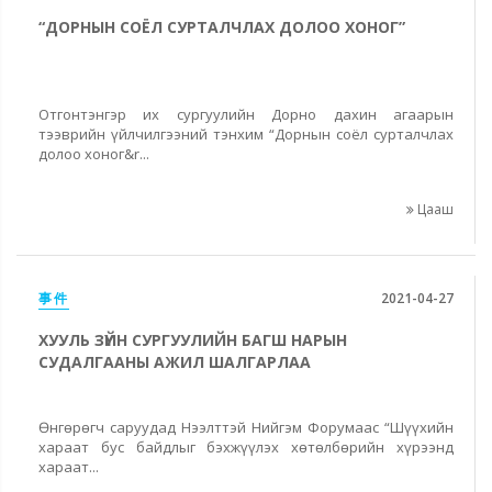
“ДОРНЫН СОЁЛ СУРТАЛЧЛАХ ДОЛОО ХОНОГ”
Отгонтэнгэр их сургуулийн Дорно дахин агаарын
тээврийн үйлчилгээний тэнхим “Дорнын соёл сурталчлах
долоо хоног&r...
Цааш
事件
2021-04-27
ХУУЛЬ ЗҮЙН СУРГУУЛИЙН БАГШ НАРЫН
СУДАЛГААНЫ АЖИЛ ШАЛГАРЛАА
Өнгөрөгч саруудад Нээлттэй Нийгэм Форумаас “Шүүхийн
хараат бус байдлыг бэхжүүлэх хөтөлбөрийн хүрээнд
хараат...