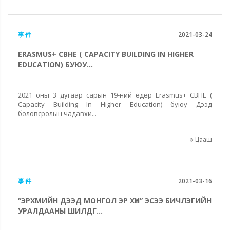
事件
2021-03-24
ERASMUS+ CBHE ( CAPACITY BUILDING IN HIGHER
EDUCATION) БУЮУ...
2021 оны 3 дугаар сарын 19-ний өдөр Erasmus+ CBHE (
Capacity Building In Higher Education) буюу Дээд
боловсролын чадавхи...
Цааш
事件
2021-03-16
“ЭРХМИЙН ДЭЭД МОНГОЛ ЭР ХҮН” ЭСЭЭ БИЧЛЭГИЙН
УРАЛДААНЫ ШИЛДГ...