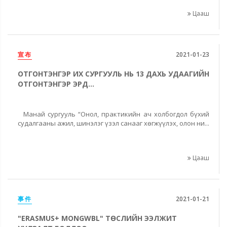
Цааш
宣布
2021-01-23
ОТГОНТЭНГЭР ИХ СУРГУУЛЬ НЬ 13 ДАХЬ УДААГИЙН
ОТГОНТЭНГЭР ЭРД...
Манай сургууль “Онол, практикийн ач холбогдол бүхий
судалгааны ажил, шинэлэг үзэл санааг хөгжүүлэх, олон ни...
Цааш
事件
2021-01-21
"ERASMUS+ MONGWBL" ТӨСЛИЙН ЭЭЛЖИТ