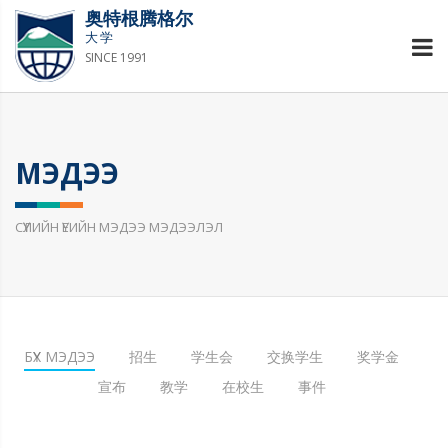
奥特根腾格尔
大学
SINCE 1991
МЭДЭЭ
СҮҮЛИЙН ҮЕИЙН МЭДЭЭ МЭДЭЭЛЭЛ
БҮХ МЭДЭЭ
招生
学生会
交换学生
奖学金
宣布
教学
在校生
事件