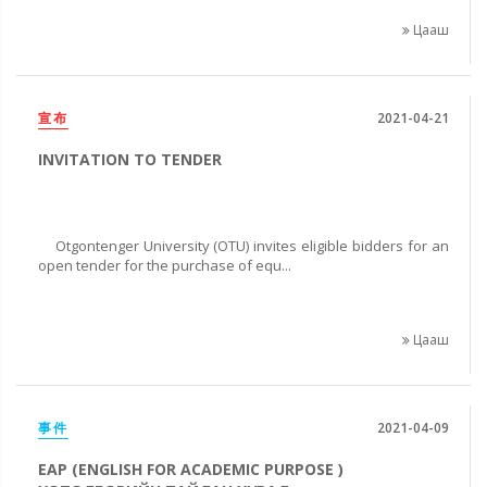
Цааш
宣布
2021-04-21
INVITATION TO TENDER
Otgontenger University (OTU) invites eligible bidders for an
open tender for the purchase of equ...
Цааш
事件
2021-04-09
EAP (ENGLISH FOR ACADEMIC PURPOSE )