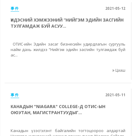
事件
2021-05-12
ҮНДЭСНИЙ ХЭМЖЭЭНИЙ “НИЙГЭМ ЭДИЙН ЗАСГИЙН
ТУЛГАМДАЖ БУЙ АСУУ...
ОТИС-ийн Эдийн засаг бизнесийн удирдлагын сургууль
найм дахь жилдээ “Нийгэм эдийн засгийн тулгамдаж буй
ас...
Цааш
事件
2021-05-11
КАНАДЫН "NIAGARA" COLLEGE-Д ОТИС-ЫН
ОЮУТАН, МАГИСТРАНТУУДЫГ...
Канадын үзэсгэлэнт байгалийн тогтоцоороо алдартай
Ниагара хүрхрээний хажууд орших түүхт Niagara College-