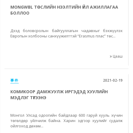
MONGWBL ТӨСЛИЙН НЭЭЛТИЙН ҮЙЛ АЖИЛЛАГАА
БОЛЛОО
Дээд боловсролын байгууллагын чадавхыг бэхжүүлэх
Европын холбооны санхүүжилттэй “Erasmus плас” төс...
Цааш
事件
2021-02-19
КОМИКООР ДАМЖУУЛЖ ИРГЭДЭД ХУУЛИЙН
МЭДЛЭГ ТҮГЭЭНЭ
Монгол Улсад одоогийн байдлаар 600 гаруй хууль хүчин
төгөлдөр үйлчилж байна. Харин эдгээр хуулийг судалж
ойлгоход дөхөм...