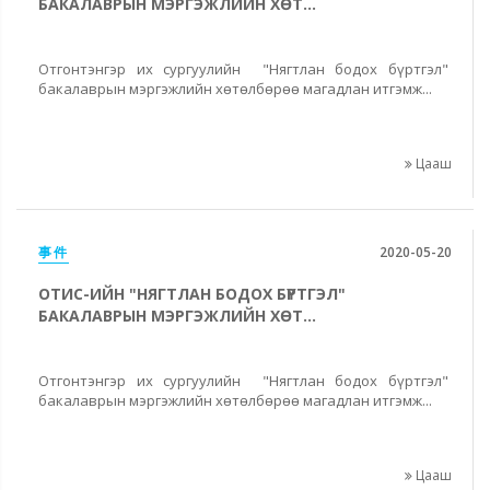
БАКАЛАВРЫН МЭРГЭЖЛИЙН ХӨТ...
Отгонтэнгэр их сургуулийн "Нягтлан бодох бүртгэл"
бакалаврын мэргэжлийн хөтөлбөрөө магадлан итгэмж...
Цааш
事件
2020-05-20
ОТИС-ИЙН "НЯГТЛАН БОДОХ БҮРТГЭЛ"
БАКАЛАВРЫН МЭРГЭЖЛИЙН ХӨТ...
Отгонтэнгэр их сургуулийн "Нягтлан бодох бүртгэл"
бакалаврын мэргэжлийн хөтөлбөрөө магадлан итгэмж...
Цааш