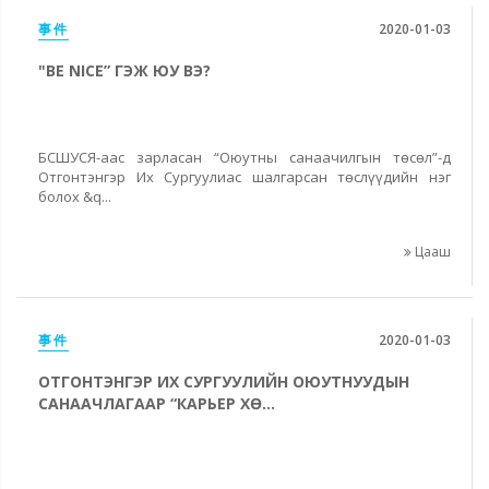
事件
2020-01-03
"BE NICE” ГЭЖ ЮУ ВЭ?
БСШУСЯ-аас зарласан “Оюутны санаачилгын төсөл”-д
Отгонтэнгэр Их Сургуулиас шалгарсан төслүүдийн нэг
болох &q...
Цааш
事件
2020-01-03
ОТГОНТЭНГЭР ИХ СУРГУУЛИЙН ОЮУТНУУДЫН
САНААЧЛАГААР “КАРЬЕР ХӨ...