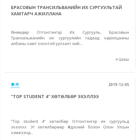
БРАСОВЫН ТРАНСИЛЬВАНИЙН ИХ СУРГУУЛЬТАЙ
ХАМТАРЧ АЖИЛЛАНА
Өнөөдөр Отгонтэнгэр Их Сургууль, Брасовын
Трансильванийн их сургуулийн гадаад харилцааны
албаны хамт олонтой уулзалт хий...
Цааш
事件
2019-12-05
“TOP STUDENT 4” ХӨТӨЛБӨР ЭХЭЛЛЭЭ
“Top student 4” хөтөлбөр Отгонтэнгэр их сургуульд
эхэллээ. Уг хөтөлбөрөөр Үндэсний болон Олон Улсын
хэмжээнд...