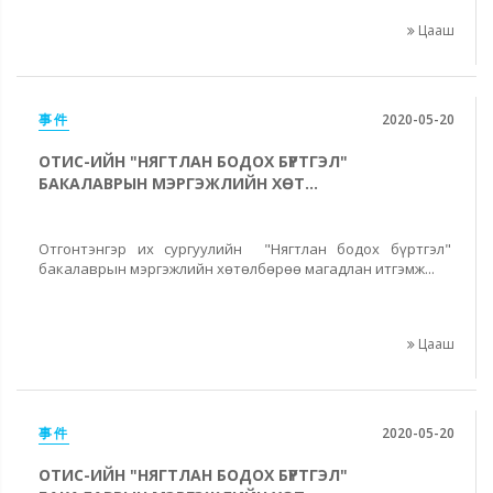
Цааш
事件
2020-05-20
ОТИС-ИЙН "НЯГТЛАН БОДОХ БҮРТГЭЛ"
БАКАЛАВРЫН МЭРГЭЖЛИЙН ХӨТ...
Отгонтэнгэр их сургуулийн "Нягтлан бодох бүртгэл"
бакалаврын мэргэжлийн хөтөлбөрөө магадлан итгэмж...
Цааш
事件
2020-05-20
ОТИС-ИЙН "НЯГТЛАН БОДОХ БҮРТГЭЛ"