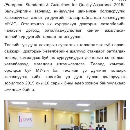
/European Standards & Guidelines for Quality Assurance-2015/,
Зальцбургийн зарчимд нийцүүлэн шинэчлэн боловсруулж,
хэрэгжүүлсэн ажлын үр дүнгийн талаар тайлангаа хэлэлцүүлж,
МУИС, Отгонтэнгэр их сургуулиуд докторын хөтөлбөрийн
чанарын дотоод баталгаажуулалтыг ханган ажилласан
төслийн үр дүнгийн талаар танилцуулав.
Төслийн үр дүнд докторын сургалтын талаарх эрх зүйн орчин
сайжирч, докторын хөтөлбөрийн шалгуур стандарт батлагдан
төсөлд хамрагдаж буй их сургуулиудын докторын сонгогдсон
хөтөлбөрүүд магадлан итгэмжлэгдлээ. Төсөлд хамтран
оролцож буй МУ-ын баг төслийн үр дүнгийн талаарх
хэлэлцүүлэг хийх, төслийн үр дүнг түгээн дэлгэрүүлэх
зорилгоор 2019 оны 10 сарын 3-ны өдөр зохион байгуулахаар
ажиллаж байна.