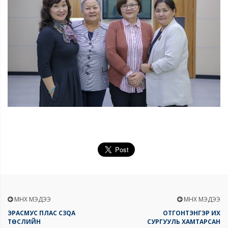
ӨМНӨХ МЭДЭЭ
ӨМНӨХ МЭДЭЭ
ЭРАСМУС ПЛАС C3QA
ОТГОНТЭНГЭР ИХ
ТӨСЛИЙН
СУРГУУЛЬ ХАМТАРСАН