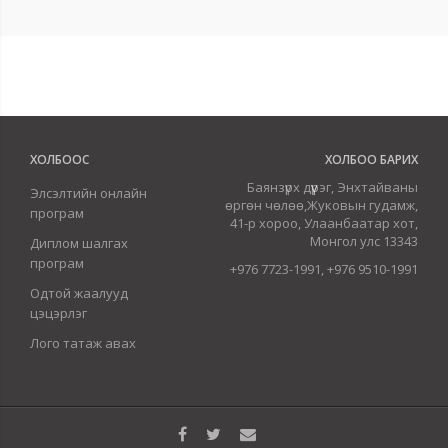
ХОЛБООС
ХОЛБОО БАРИХ
Баянзүрх дүүрэг, Энхтайваны
Элсэлтийн онлайн
өргөн чөлөө,Жуковын гудамж,
програм
41-р хороо, Улаанбаатар хот,
Монгол улс 13343
Диплом шалгах
програм
+976 7723-1991, +976 9510-1991
Одтой жаалууд
цэцэрлэг
Лого татаж авах