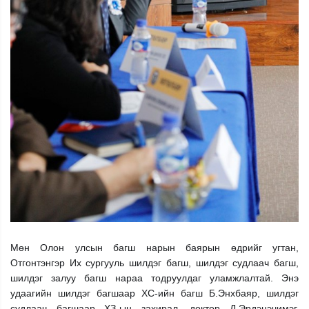
Мөн Олон улсын багш нарын баярын өдрийг угтан,
Отгонтэнгэр Их сургууль шилдэг багш, шилдэг судлаач багш,
шилдэг залуу багш нараа тодруулдаг уламжлалтай. Энэ
удаагийн шилдэг багшаар ХС-ийн багш Б.Энхбаяр, шилдэг
судлаач багшаар ХЗ-ын захирал, доктор Д.Эрдэнэчимэг,