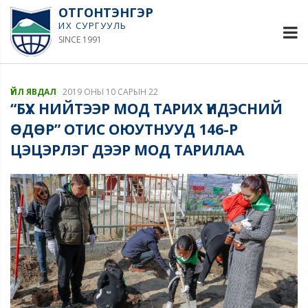
ОТГОНТЭНГЭР
ИХ СУРГУУЛЬ
SINCE 1991
ҮЙЛ ЯВДАЛ
2019 ОНЫ 10 САРЫН 22
“БҮХ НИЙТЭЭР МОД ТАРИХ ҮНДЭСНИЙ
ӨДӨР” ОТИС ОЮУТНУУД 146-Р
ЦЭЦЭРЛЭГ ДЭЭР МОД ТАРИЛАА