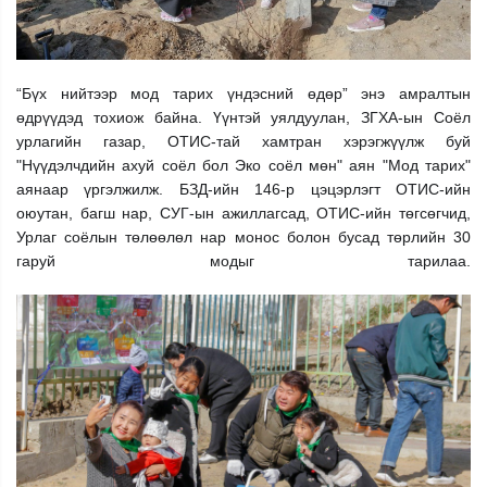
“Бүх нийтээр мод тарих үндэсний өдөр” энэ амралтын
өдрүүдэд тохиож байна. Үүнтэй уялдуулан, ЗГХА-ын Соёл
урлагийн газар, ОТИС-тай хамтран хэрэгжүүлж буй
"Нүүдэлчдийн ахуй соёл бол Эко соёл мөн" аян "Мод тарих"
аянаар үргэлжилж. БЗД-ийн 146-р цэцэрлэгт ОТИС-ийн
оюутан, багш нар, СУГ-ын ажиллагсад, ОТИС-ийн төгсөгчид,
Урлаг соёлын төлөөлөл нар монос болон бусад төрлийн 30
гаруй модыг тарилаа.